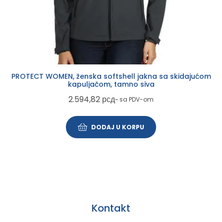
PROTECT WOMEN, ženska softshell jakna sa skidajućom
kapuljačom, tamno siva
2.594,82
рсд
~ sa PDV-om
DODAJ U KORPU
Kontakt