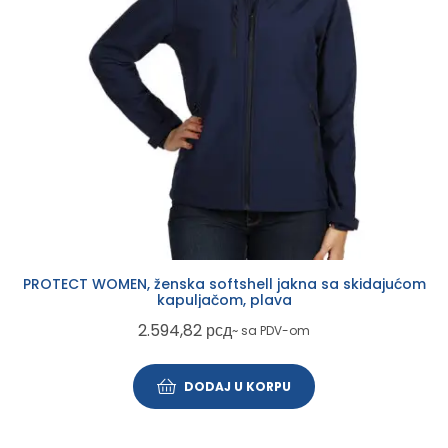
PROTECT WOMEN, ženska softshell jakna sa skidajućom
kapuljačom, plava
2.594,82
рсд
~ sa PDV-om
DODAJ U KORPU