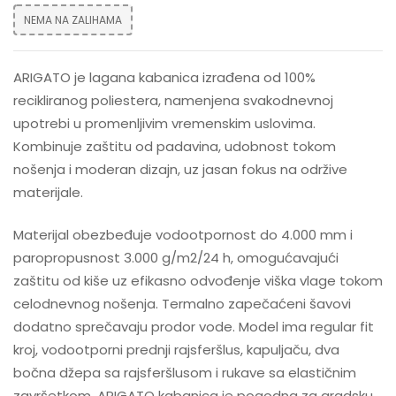
NEMA NA ZALIHAMA
ARIGATO je lagana kabanica izrađena od 100%
recikliranog poliestera, namenjena svakodnevnoj
upotrebi u promenljivim vremenskim uslovima.
Kombinuje zaštitu od padavina, udobnost tokom
nošenja i moderan dizajn, uz jasan fokus na održive
materijale.
Materijal obezbeđuje vodootpornost do 4.000 mm i
paropropusnost 3.000 g/m2/24 h, omogućavajući
zaštitu od kiše uz efikasno odvođenje viška vlage tokom
celodnevnog nošenja. Termalno zapečaćeni šavovi
dodatno sprečavaju prodor vode. Model ima regular fit
kroj, vodootporni prednji rajsferšlus, kapuljaču, dva
bočna džepa sa rajsferšlusom i rukave sa elastičnim
završetkom. ARIGATO kabanica je pogodna za gradsku