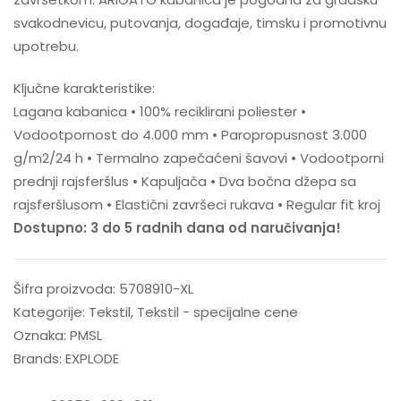
svakodnevicu, putovanja, događaje, timsku i promotivnu
upotrebu.
Ključne karakteristike:
Lagana kabanica • 100% reciklirani poliester •
Vodootpornost do 4.000 mm • Paropropusnost 3.000
g/m2/24 h • Termalno zapečaćeni šavovi • Vodootporni
prednji rajsferšlus • Kapuljača • Dva bočna džepa sa
rajsferšlusom • Elastični završeci rukava • Regular fit kroj
Dostupno: 3 do 5 radnih dana od naručivanja!
Šifra proizvoda:
5708910-XL
Kategorije:
Tekstil
,
Tekstil - specijalne cene
Oznaka:
PMSL
Brands:
EXPLODE