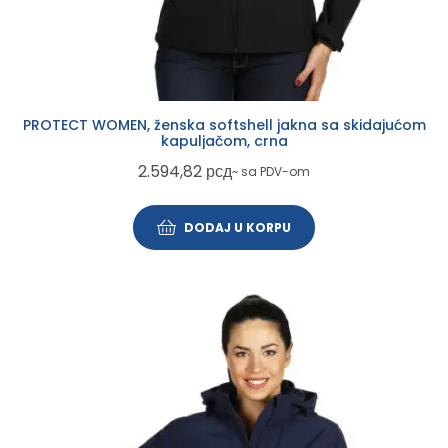
PROTECT WOMEN, ženska softshell jakna sa skidajućom
kapuljačom, crna
2.594,82
рсд
~ sa PDV-om
DODAJ U KORPU