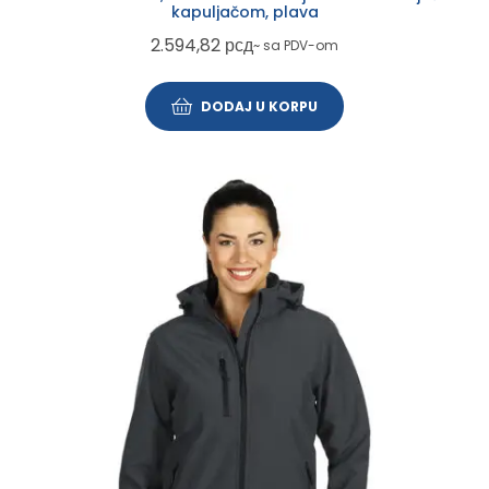
kapuljačom, plava
2.594,82
рсд
~ sa PDV-om
DODAJ U KORPU