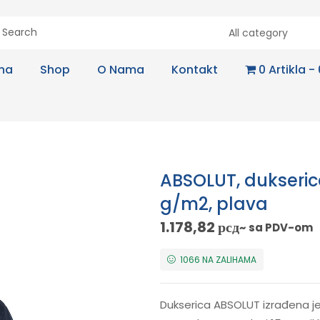
All category
na
Shop
O Nama
Kontakt
0 Artikla
ABSOLUT, dukseri
g/m2, plava
1.178,82
рсд
~ sa PDV-om
1066 NA ZALIHAMA
Dukserica ABSOLUT izrađena je