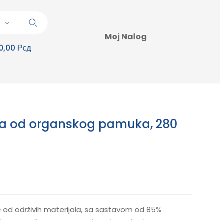
Moj Nalog
0,00 Рсд
ca od organskog pamuka, 280
 od održivih materijala, sa sastavom od 85%