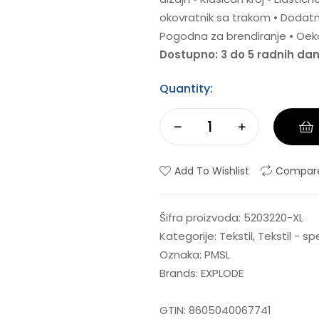
okovratnik sa trakom • Dodatni
Pogodna za brendiranje • Oeko
Dostupno: 3 do 5 radnih da
Quantity:
Add To Wishlist
Compar
Šifra proizvoda:
5203220-XL
Kategorije:
Tekstil
,
Tekstil - s
Oznaka:
PMSL
Brands:
EXPLODE
GTIN:
8605040067741