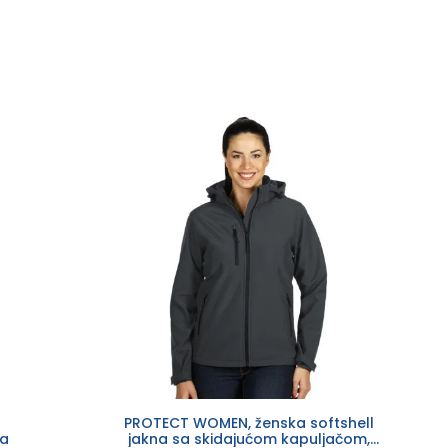
PROTECT WOMEN, ženska softshell
na
jakna sa skidajućom kapuljačom,