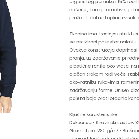
organskog pamuka i 15% recik
nošenju, kao i promotivnoj i k
pruža dodatnu toplinu i visok 
Tkanina ima troslojnu strukturu 
se reciklirani poliester nalazi 
Ovakva konstrukcija doprinosi 
pranja, uz zadržavanje priro
elastične ranfle oko vrata, na
ojačan trakom radi veće stabil
okovratniku, rukavima, rameni
zadržavanju forme. Unisex diza
paleta boja prati organic konc
Ključne karakteristike:
Dukserica • Sirovinski sastav: 
Gramatura: 280 g/m² • Brušeni 
dizajn • Klasičan kroj • Elastič