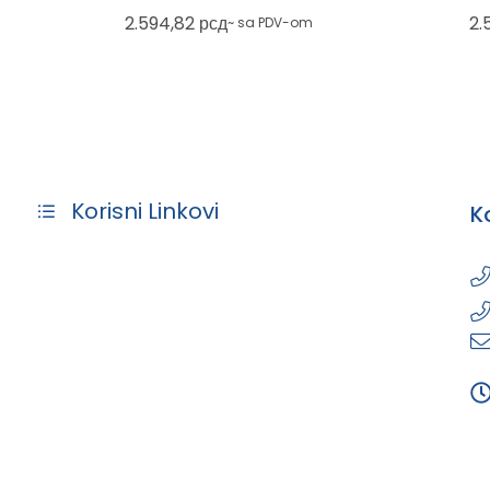
crvena
2.594,82
рсд
2.
~ sa PDV-om
Korisni Linkovi
K