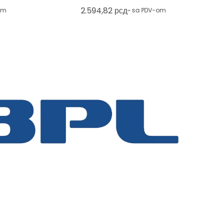
tamno siva
2.594,82
рсд
om
~ sa PDV-om