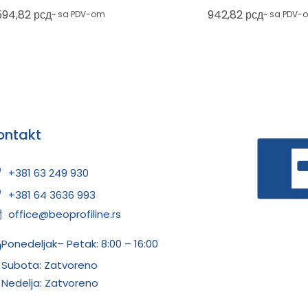
plava
594,82
рсд
942,82
рсд
~ sa PDV-om
~ sa PDV-
ontakt
+381 63 249 930
+381 64 3636 993
office@beoprofiline.rs
Ponedeljak– Petak: 8:00 – 16:00
Subota: Zatvoreno
Nedelja: Zatvoreno