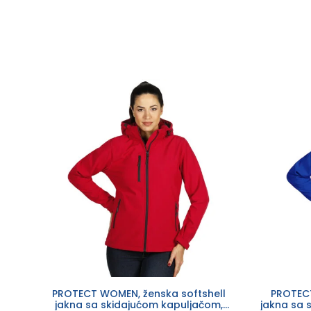
PROTECT WOMEN, ženska softshell
PROTECT
jakna sa skidajućom kapuljačom,
jakna sa 