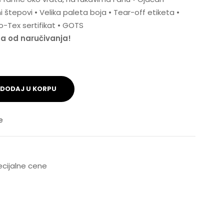
 štepovi • Velika paleta boja • Tear-off etiketa •
-Tex sertifikat • GOTS
na od naručivanja!
DODAJ U KORPU
e
pecijalne cene