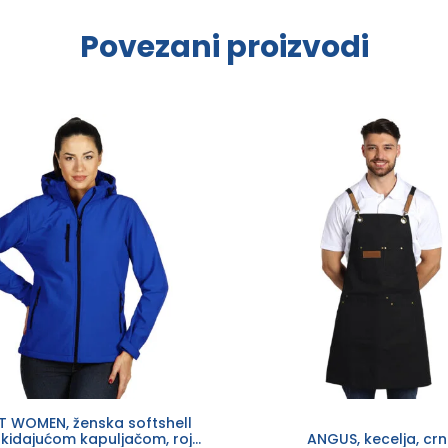
Povezani proizvodi
 WOMEN, ženska softshell
skidajućom kapuljačom, rojal
ANGUS, kecelja, cr