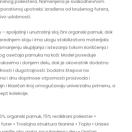
liranog poliestera. Namenjena je svakodnevnom
orporativnoj upotrebi. Izrađena od brušenog futera,
nivo udobnosti.
– spoljašnji i unutrašnji sloj čini organski pamuk, dok
u srednjem sloju i ima ulogu stabilizatora materijala.
smanjenju skupljanja i istezanja tokom korišćenja i
dnog osećaja pamuka na koži. Model poseduje
 rukavima i donjem delu, dok je okovratnik dodatno
nosti i dugotrajnosti. Dodatni štepovi na
ma i dnu doprinose otpornosti proizvoda i
jn i klasičan kroj omogućavaju univerzalnu primenu, a
ept kolekcije.
85% organski pamuk, 15% reciklirani poliester •
futer • Troslojna struktura tkanine • Topla • Unisex
ne ranfle oko vrata, na rukavima i dnu • Ojačan