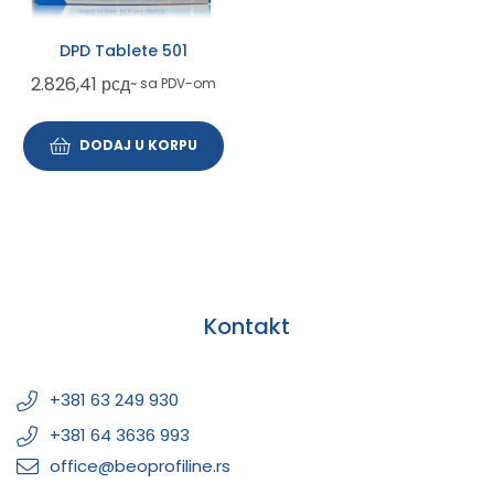
DPD Tablete 501
2.826,41
рсд
~ sa PDV-om
DODAJ U KORPU
Kontakt
+381 63 249 930
+381 64 3636 993
office@beoprofiline.rs