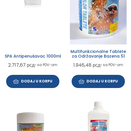
Multifunkcionalne Tablete
SPA Antipenušavac 1000ml
za Održavanje Bazena 51
2.717,67
рсд
1.946,48
рсд
~ sa PDV-om
~ sa PDV-om
DODAJ U KORPU
DODAJ U KORPU