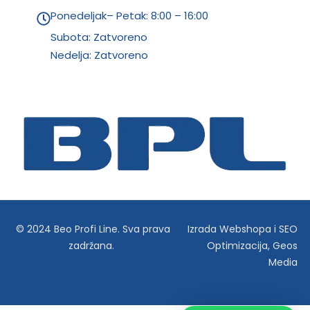
Ponedeljak– Petak: 8:00 – 16:00
Subota: Zatvoreno
Nedelja: Zatvoreno
© 2024 Beo Profi Line. Sva prava
Izrada Webshopa
i
SEO
zadržana.
Optimizacija
,
Geos
Media