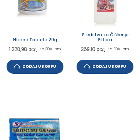
Sredstvo za Čišćenje
Hlorne Tablete 20g
Filtera
1.228,98
рсд
269,10
рсд
~ sa PDV-om
~ sa PDV-om
DODAJ U KORPU
DODAJ U KORPU