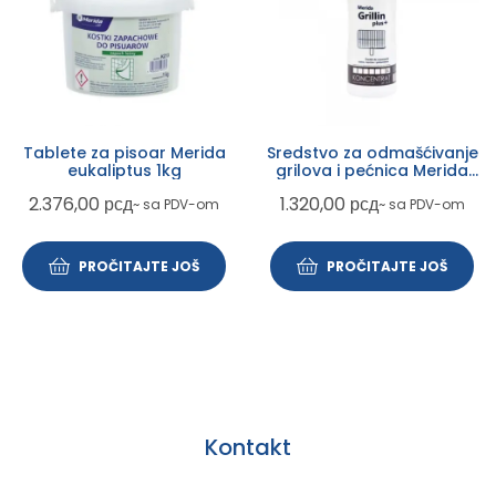
Tablete za pisoar Merida
Sredstvo za odmašćivanje
eukaliptus 1kg
grilova i pećnica Merida
Grillin 1 litar
2.376,00
рсд
1.320,00
рсд
~ sa PDV-om
~ sa PDV-om
PROČITAJTE JOŠ
PROČITAJTE JOŠ
Kontakt