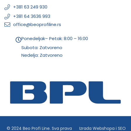
+381 63 249 930
+381 64 3636 993
office@beoprofiline.rs
Ponedeljak– Petak: 8:00 – 16:00
Subota: Zatvoreno
Nedelja: Zatvoreno
© 2024 Beo Profi Line. Sva prava
Izrada Webshopa
i
SEO