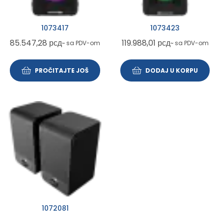
1073417
1073423
85.547,28
рсд
119.988,01
рсд
~ sa PDV-om
~ sa PDV-om
PROČITAJTE JOŠ
DODAJ U KORPU
1072081