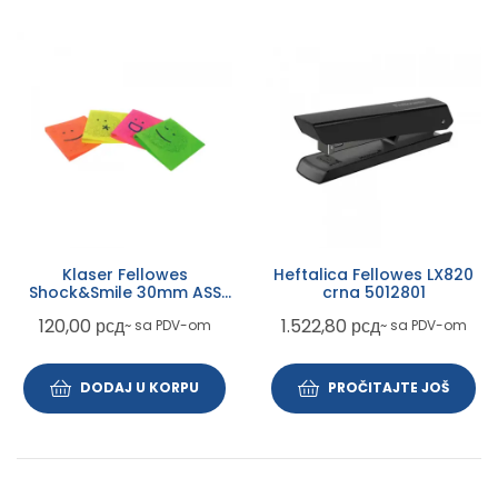
Klaser Fellowes
Heftalica Fellowes LX820
Shock&Smile 30mm ASS
crna 5012801
0250101
120,00
рсд
1.522,80
рсд
~ sa PDV-om
~ sa PDV-om
DODAJ U KORPU
PROČITAJTE JOŠ