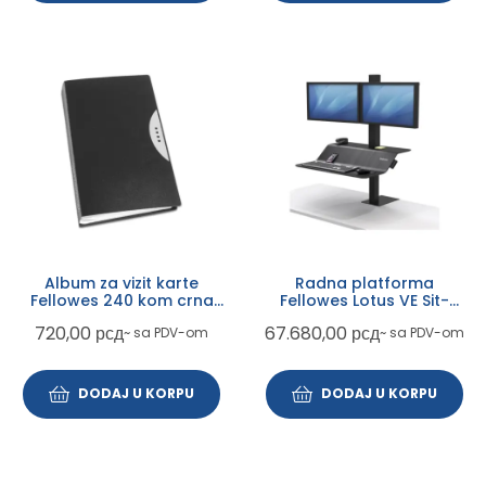
Album za vizit karte
Radna platforma
Fellowes 240 kom crna
Fellowes Lotus VE Sit-
40346
Stand dual monitor
720,00
рсд
67.680,00
рсд
~ sa PDV-om
~ sa PDV-om
8082001
DODAJ U KORPU
DODAJ U KORPU