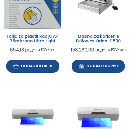
Folija za plastifikaciju A4
Mašina za koričenje
75mikrona Ultra Light
Fellowes Orion-E 500
Apex Fellowes (papir za
5642701
654,13
рсд
158.280,00
рсд
~ sa PDV-om
~ sa PDV-om
laminaciju) 100 listova
DODAJ U KORPU
DODAJ U KORPU