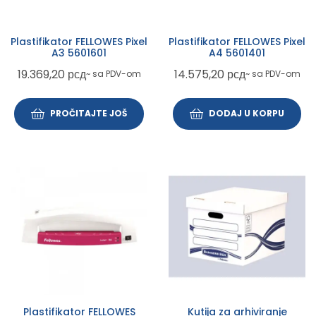
Plastifikator FELLOWES Pixel
Plastifikator FELLOWES Pixel
A3 5601601
A4 5601401
19.369,20
рсд
14.575,20
рсд
~ sa PDV-om
~ sa PDV-om
PROČITAJTE JOŠ
DODAJ U KORPU
Plastifikator FELLOWES
Kutija za arhiviranje