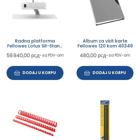
Radna platforma
Album za vizit karte
Fellowes Lotus Sit-Stand
Fellowes 120 kom 40349
dual 8081801
59.940,00
рсд
480,00
рсд
~ sa PDV-om
~ sa PDV-om
DODAJ U KORPU
DODAJ U KORPU