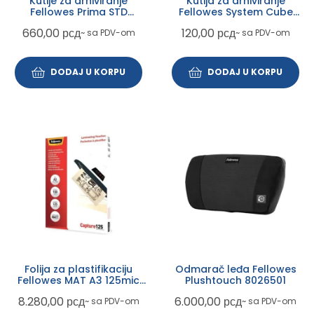
Kutije za arhiviranje
Kutija za arhiviranje
Fellowes Prima STD
Fellowes System Cube
0026103 (2pk) 0026103
plava 12x2pk 0021602
660,00
рсд
120,00
рсд
~ sa PDV-om
~ sa PDV-om
DODAJ U KORPU
DODAJ U KORPU
Folija za plastifikaciju
Odmarač leđa Fellowes
Fellowes MAT A3 125mic
Plushtouch 8026501
5328601
8.280,00
рсд
6.000,00
рсд
~ sa PDV-om
~ sa PDV-om