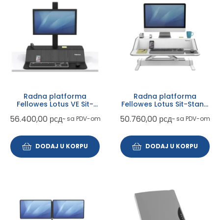
Radna platforma
Radna platforma
Fellowes Lotus VE Sit-
Fellowes Lotus Sit-Stand
Stand single monitor
bela 0009901
56.400,00
рсд
50.760,00
рсд
~ sa PDV-om
~ sa PDV-om
8080101
DODAJ U KORPU
DODAJ U KORPU