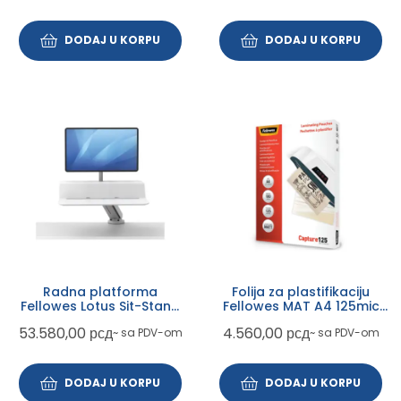
DODAJ U KORPU
DODAJ U KORPU
Radna platforma
Folija za plastifikaciju
Fellowes Lotus Sit-Stand
Fellowes MAT A4 125mic
single 8081701
5328502
53.580,00
рсд
4.560,00
рсд
~ sa PDV-om
~ sa PDV-om
DODAJ U KORPU
DODAJ U KORPU