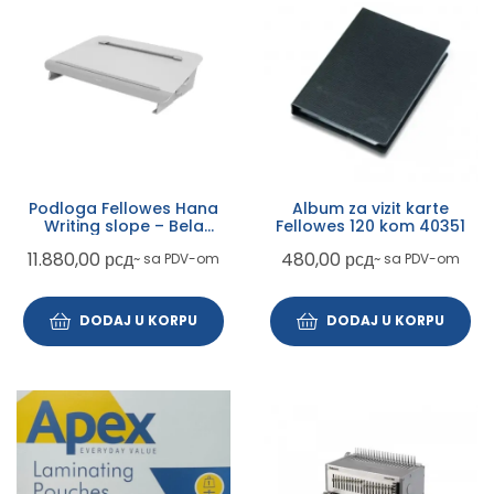
Podloga Fellowes Hana
Album za vizit karte
Writing slope – Bela
Fellowes 120 kom 40351
8065801
11.880,00
рсд
480,00
рсд
~ sa PDV-om
~ sa PDV-om
DODAJ U KORPU
DODAJ U KORPU