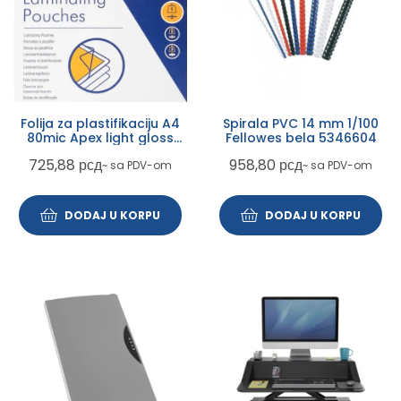
Folija za plastifikaciju A4
Spirala PVC 14 mm 1/100
80mic Apex light gloss
Fellowes bela 5346604
(papir za laminaciju)
725,88
рсд
958,80
рсд
~ sa PDV-om
~ sa PDV-om
100listova
DODAJ U KORPU
DODAJ U KORPU