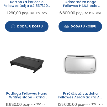
Karton za koričenje
Odmarač za noge
Fellowes Delta A4 5371403
Fellowes HANA bela
sivo/plava
8055801
1.260,00
рсд
6.600,00
рсд
~ sa PDV-om
~ sa PDV-om
DODAJ U KORPU
DODAJ U KORPU
Podloga Fellowes Hana
Prečišćivač vazduha
Writing slope – Crna
Fellowes AeraMax Pro AM
8055701
IV zidni 9451001
11.880,00
рсд
129.600,00
рсд
~ sa PDV-om
~ sa PDV-om