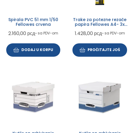
Spirala PVC 51 mm 1/50
Trake za potezne rezače
Fellowes crvena
papira Fellowes A4- 3x
5411501
2.160,00
рсд
1.428,00
рсд
~ sa PDV-om
~ sa PDV-om
DODAJ U KORPU
PROČITAJTE JOŠ