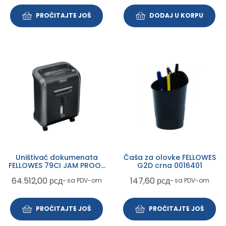
PROČITAJTE JOŠ
DODAJ U KORPU
Uništivač dokumenata
Čaša za olovke FELLOWES
FELLOWES 79CI JAM PROOF
G2D crna 0016401
4679004
64.512,00
рсд
147,60
рсд
~ sa PDV-om
~ sa PDV-om
PROČITAJTE JOŠ
PROČITAJTE JOŠ