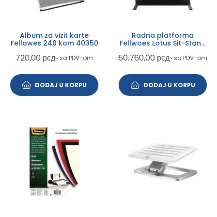
Album za vizit karte
Radna platforma
Fellowes 240 kom 40350
Fellwoes Lotus Sit-Stand
crna 0007901
720,00
рсд
50.760,00
рсд
~ sa PDV-om
~ sa PDV-om
DODAJ U KORPU
DODAJ U KORPU