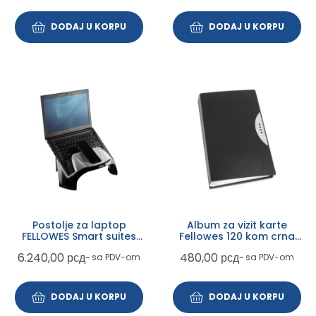
DODAJ U KORPU
DODAJ U KORPU
Postolje za laptop
Album za vizit karte
FELLOWES Smart suites
Fellowes 120 kom crna
8020201
40345
6.240,00
рсд
480,00
рсд
~ sa PDV-om
~ sa PDV-om
DODAJ U KORPU
DODAJ U KORPU