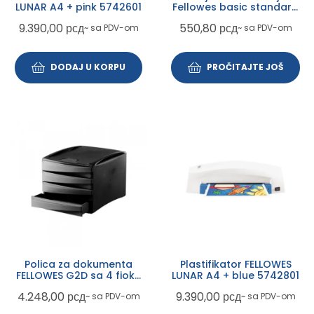
LUNAR A4 + pink 5742601
Fellowes basic standard
287x317x384mm 446080
9.390,00
рсд
550,80
рсд
~ sa PDV-om
~ sa PDV-om
DODAJ U KORPU
PROČITAJTE JOŠ
Polica za dokumenta
Plastifikator FELLOWES
FELLOWES G2D sa 4 fioke
LUNAR A4 + blue 5742801
crna 0019401
4.248,00
рсд
9.390,00
рсд
~ sa PDV-om
~ sa PDV-om