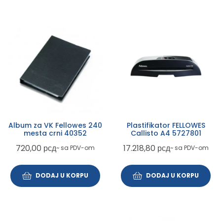
Album za VK Fellowes 240
Plastifikator FELLOWES
mesta crni 40352
Callisto A4 5727801
720,00
рсд
17.218,80
рсд
~ sa PDV-om
~ sa PDV-om
DODAJ U KORPU
DODAJ U KORPU