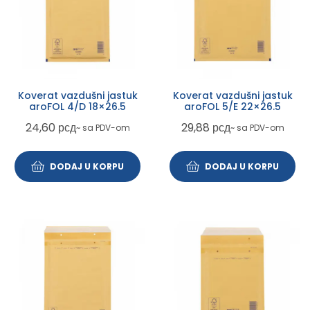
Koverat vazdušni jastuk
Koverat vazdušni jastuk
aroFOL 4/D 18×26.5
aroFOL 5/E 22×26.5
24,60
рсд
29,88
рсд
~ sa PDV-om
~ sa PDV-om
DODAJ U KORPU
DODAJ U KORPU