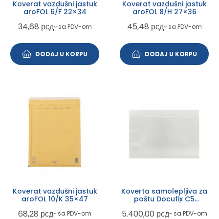
Koverat vazdušni jastuk
Koverat vazdušni jastuk
aroFOL 6/F 22×34
aroFOL 8/H 27×36
34,68
рсд
45,48
рсд
~ sa PDV-om
~ sa PDV-om
DODAJ U KORPU
DODAJ U KORPU
Koverat vazdušni jastuk
Koverta samolepljiva za
aroFOL 10/K 35×47
poštu Docufix C5
240×165+15 1/1000
68,28
рсд
5.400,00
рсд
~ sa PDV-om
~ sa PDV-om