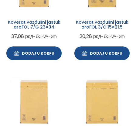
Koverat vazdušni jastuk
Koverat vazdušni jastuk
aroFOL 7/G 23×34
aroFOL 3/C 15×21.5
37,08
рсд
20,28
рсд
~ sa PDV-om
~ sa PDV-om
DODAJ U KORPU
DODAJ U KORPU