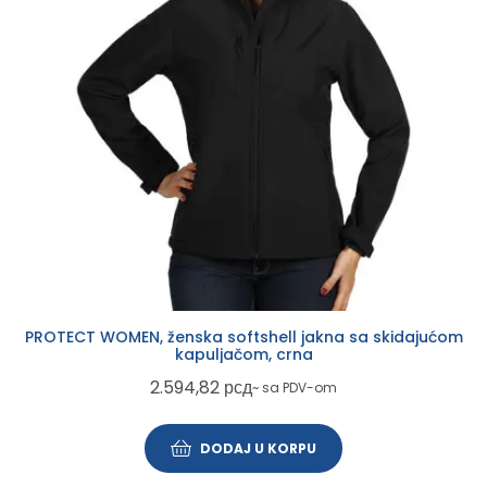
PROTECT WOMEN, ženska softshell jakna sa skidajućom
kapuljačom, crna
2.594,82
рсд
~ sa PDV-om
DODAJ U KORPU