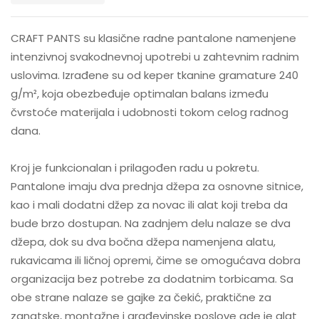
CRAFT PANTS su klasične radne pantalone namenjene
intenzivnoj svakodnevnoj upotrebi u zahtevnim radnim
uslovima. Izrađene su od keper tkanine gramature 240
g/m², koja obezbeđuje optimalan balans između
čvrstoće materijala i udobnosti tokom celog radnog
dana.
Kroj je funkcionalan i prilagođen radu u pokretu.
Pantalone imaju dva prednja džepa za osnovne sitnice,
kao i mali dodatni džep za novac ili alat koji treba da
bude brzo dostupan. Na zadnjem delu nalaze se dva
džepa, dok su dva bočna džepa namenjena alatu,
rukavicama ili ličnoj opremi, čime se omogućava dobra
organizacija bez potrebe za dodatnim torbicama. Sa
obe strane nalaze se gajke za čekić, praktične za
zanatske, montažne i građevinske poslove gde je alat