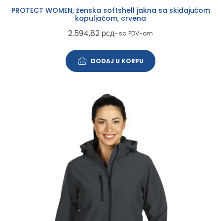
PROTECT WOMEN, ženska softshell jakna sa skidajućom
kapuljačom, crvena
2.594,82
рсд
~ sa PDV-om
DODAJ U KORPU