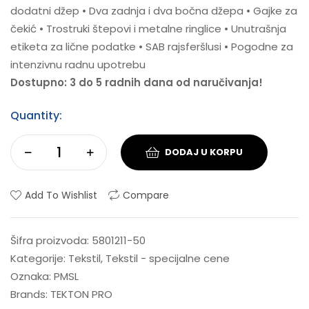
dodatni džep • Dva zadnja i dva bočna džepa • Gajke za
čekić • Trostruki štepovi i metalne ringlice • Unutrašnja
etiketa za lične podatke • SAB rajsferšlusi • Pogodne za
intenzivnu radnu upotrebu
Dostupno: 3 do 5 radnih dana od naručivanja!
Quantity:
DODAJ U KORPU
Add To Wishlist
Compare
Šifra proizvoda:
5801211-50
Kategorije:
Tekstil
,
Tekstil - specijalne cene
Oznaka:
PMSL
Brands:
TEKTON PRO