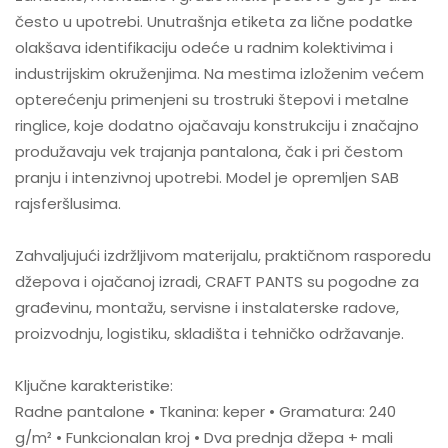
često u upotrebi. Unutrašnja etiketa za lične podatke
olakšava identifikaciju odeće u radnim kolektivima i
industrijskim okruženjima. Na mestima izloženim većem
opterećenju primenjeni su trostruki štepovi i metalne
ringlice, koje dodatno ojačavaju konstrukciju i značajno
produžavaju vek trajanja pantalona, čak i pri čestom
pranju i intenzivnoj upotrebi. Model je opremljen SAB
rajsferšlusima.
Zahvaljujući izdržljivom materijalu, praktičnom rasporedu
džepova i ojačanoj izradi, CRAFT PANTS su pogodne za
građevinu, montažu, servisne i instalaterske radove,
proizvodnju, logistiku, skladišta i tehničko održavanje.
Ključne karakteristike:
Radne pantalone • Tkanina: keper • Gramatura: 240
g/m² • Funkcionalan kroj • Dva prednja džepa + mali