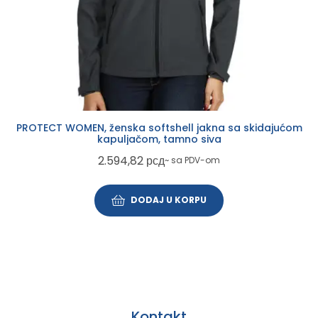
PROTECT WOMEN, ženska softshell jakna sa skidajućom
kapuljačom, tamno siva
2.594,82
рсд
~ sa PDV-om
DODAJ U KORPU
Kontakt