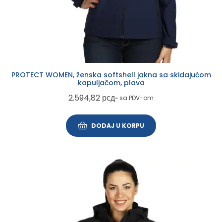
PROTECT WOMEN, ženska softshell jakna sa skidajućom
kapuljačom, plava
2.594,82
рсд
~ sa PDV-om
DODAJ U KORPU