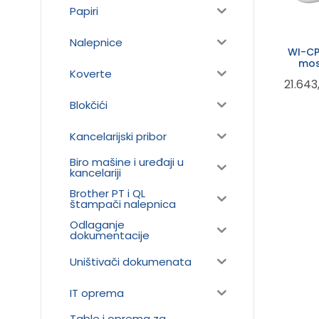
Papiri
Nalepnice
WI-CP
mos
Koverte
21.64
Blokčići
Kancelarijski pribor
Biro mašine i uređaji u
kancelariji
Brother PT i QL
štampači nalepnica
Odlaganje
dokumentacije
Uništivači dokumenata
IT oprema
Table i oprema za