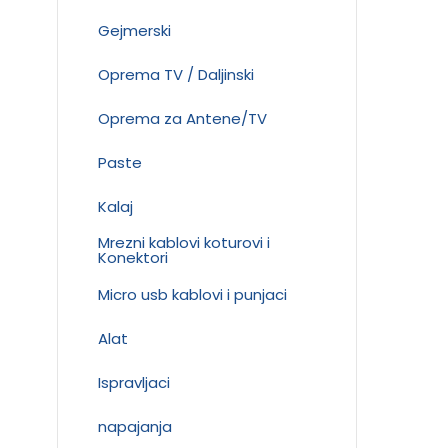
Gejmerski
Oprema TV / Daljinski
Oprema za Antene/TV
Paste
Kalaj
Mrezni kablovi koturovi i
Konektori
Micro usb kablovi i punjaci
Alat
Ispravljaci
napajanja