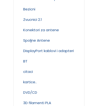
Bezicni
Zvucnici 2.1
Konektori za antene
Spoljne Antene
DisplayPort kablovi i adapteri
BT
citaci
kartice..
DVD/CD
3D filamenti PLA