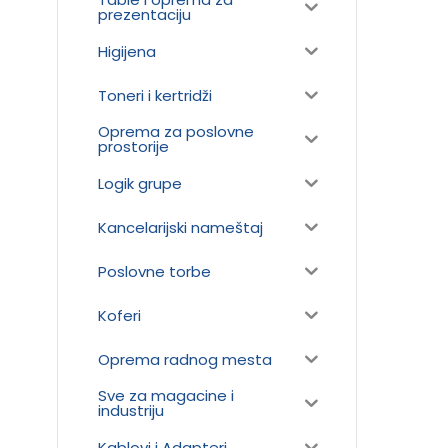
prezentaciju
Higijena
Toneri i kertridži
Oprema za poslovne
prostorije
Logik grupe
Kancelarijski nameštaj
Poslovne torbe
Koferi
Oprema radnog mesta
Sve za magacine i
industriju
Kablovi i Adapteri