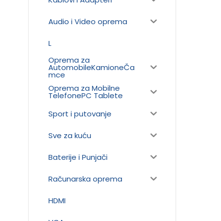
Audio i Video oprema
L
Oprema za
AutomobileKamioneČa
mce
Oprema za Mobilne
TelefonePC Tablete
Sport i putovanje
Sve za kuću
Baterije i Punjači
Računarska oprema
HDMI