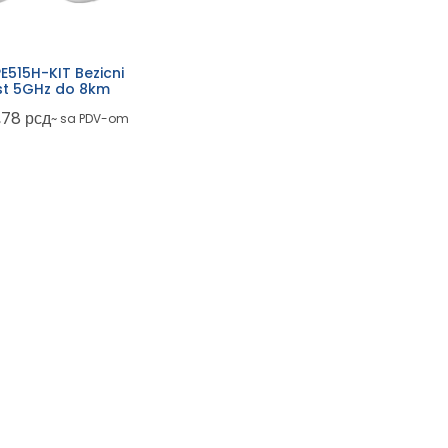
E515H-KIT Bezicni
t 5GHz do 8km
3,78
рсд
~ sa PDV-om