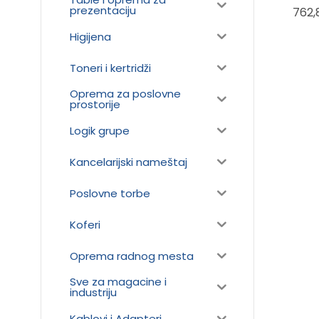
svetlo
prezentaciju
762,
Higijena
Toneri i kertridži
Oprema za poslovne
prostorije
Logik grupe
Kancelarijski nameštaj
Poslovne torbe
Koferi
Oprema radnog mesta
Sve za magacine i
industriju
Kablovi i Adapteri