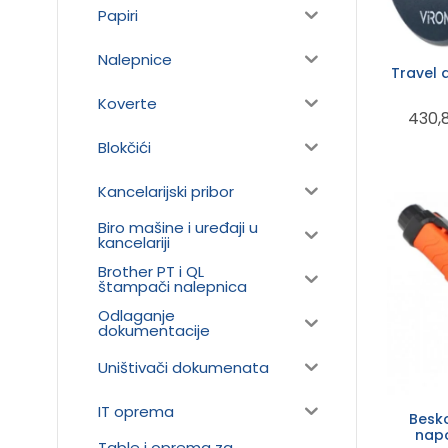
Papiri
Nalepnice
Travel 
Koverte
430,
Blokčići
Kancelarijski pribor
Biro mašine i uređaji u
kancelariji
Brother PT i QL
štampači nalepnica
Odlaganje
dokumentacije
Uništivači dokumenata
IT oprema
Besko
napo
Table i oprema za