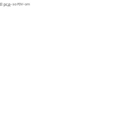
m 12~1000V AC/DC
81
рсд
~ sa PDV-om