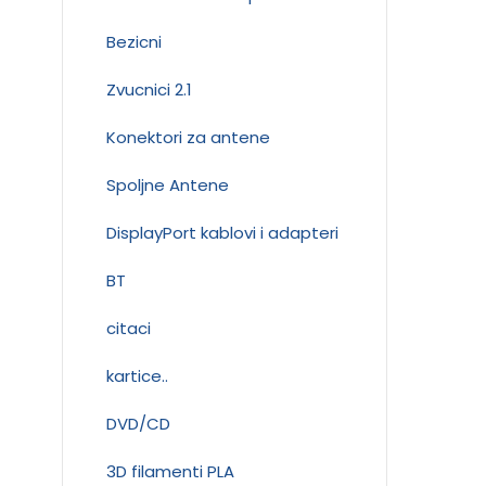
Bezicni
Zvucnici 2.1
Konektori za antene
Spoljne Antene
DisplayPort kablovi i adapteri
BT
citaci
kartice..
DVD/CD
3D filamenti PLA