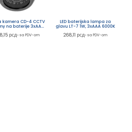
a kamera CD-4 CCTV
LED baterijska lampa za
y na baterije 3xAAA,
glavu LT-7 1W, 3xAAA 6000K
LED
8,15
рсд
268,11
рсд
~ sa PDV-om
~ sa PDV-om