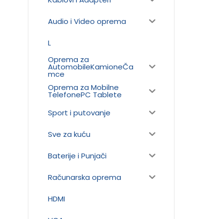
Audio i Video oprema
L
Oprema za
AutomobileKamioneČa
mce
Oprema za Mobilne
TelefonePC Tablete
Sport i putovanje
Sve za kuću
Baterije i Punjači
Računarska oprema
HDMI