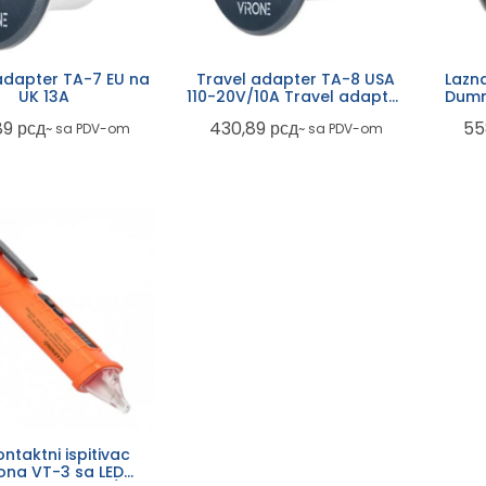
adapter TA-7 EU na
Travel adapter TA-8 USA
Lazn
UK 13A
110-20V/10A Travel adapter
Dumm
(type A,B)
89
рсд
430,89
рсд
55
~ sa PDV-om
~ sa PDV-om
ntaktni ispitivac
na VT-3 sa LED