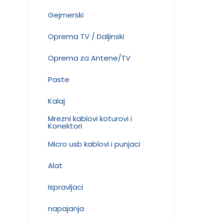
Gejmerski
Oprema TV / Daljinski
Oprema za Antene/TV
Paste
Kalaj
Mrezni kablovi koturovi i
Konektori
Micro usb kablovi i punjaci
Alat
Ispravljaci
napajanja