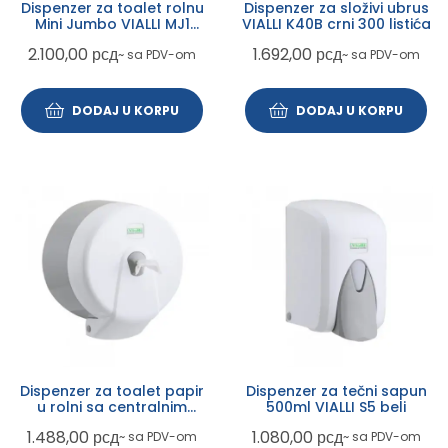
Dispenzer za toalet rolnu
Dispenzer za složivi ubrus
Mini Jumbo VIALLI MJ1
VIALLI K40B crni 300 listića
metalic G-MJ1M
2.100,00
рсд
1.692,00
рсд
~ sa PDV-om
~ sa PDV-om
DODAJ U KORPU
DODAJ U KORPU
Dispenzer za toalet papir
Dispenzer za tečni sapun
u rolni sa centralnim
500ml VIALLI S5 beli
izvlačenjem VIALLI K3 beli
1.488,00
рсд
1.080,00
рсд
~ sa PDV-om
~ sa PDV-om