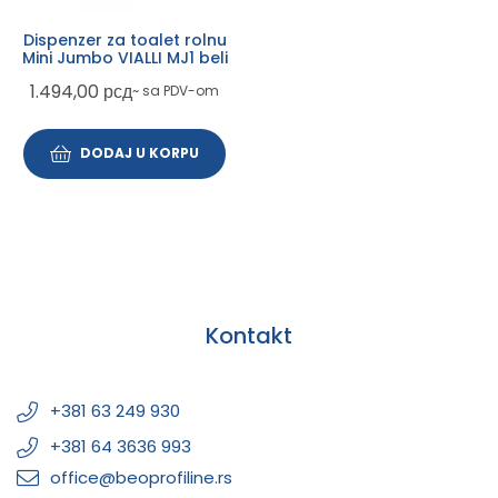
Dispenzer za toalet rolnu
Mini Jumbo VIALLI MJ1 beli
1.494,00
рсд
~ sa PDV-om
DODAJ U KORPU
Kontakt
+381 63 249 930
+381 64 3636 993
office@beoprofiline.rs