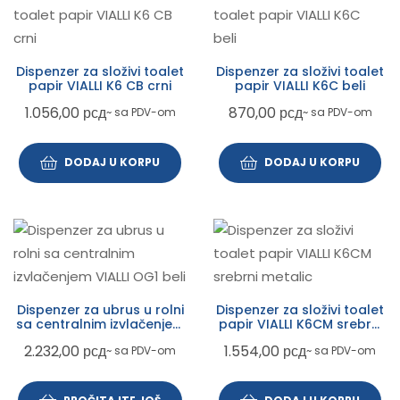
Dispenzer za složivi toalet
Dispenzer za složivi toalet
papir VIALLI K6 CB crni
papir VIALLI K6C beli
1.056,00
рсд
870,00
рсд
~ sa PDV-om
~ sa PDV-om
DODAJ U KORPU
DODAJ U KORPU
Dispenzer za ubrus u rolni
Dispenzer za složivi toalet
sa centralnim izvlačenjem
papir VIALLI K6CM srebrni
VIALLI OG1 beli
metalic
2.232,00
рсд
1.554,00
рсд
~ sa PDV-om
~ sa PDV-om