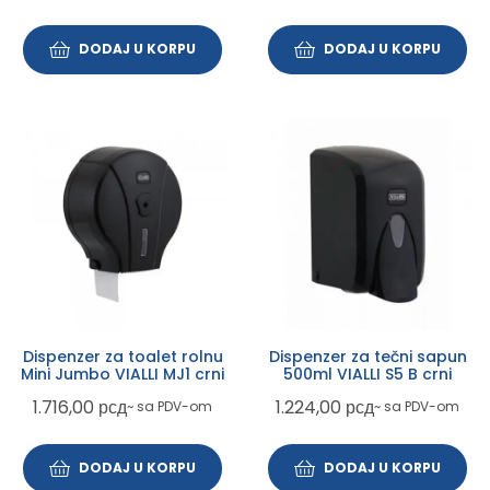
DODAJ U KORPU
DODAJ U KORPU
Dispenzer za toalet rolnu
Dispenzer za tečni sapun
Mini Jumbo VIALLI MJ1 crni
500ml VIALLI S5 B crni
1.716,00
рсд
1.224,00
рсд
~ sa PDV-om
~ sa PDV-om
DODAJ U KORPU
DODAJ U KORPU