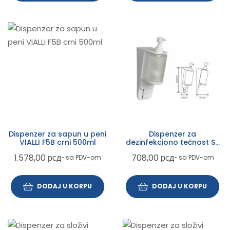
Dispenzer za sapun u peni
Dispenzer za
VIALLI F5B crni 500ml
dezinfekciono tečnost S7
300ml VIALLI
1.578,00
рсд
708,00
рсд
~ sa PDV-om
~ sa PDV-om
DODAJ U KORPU
DODAJ U KORPU