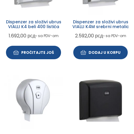
Dispenzer za složivi ubrus
Dispenzer za složivi ubrus
VIALLI K4 beli 400 listića
VIALLI K4M srebrni metalic
1.692,00
рсд
2.592,00
рсд
~ sa PDV-om
~ sa PDV-om
PROČITAJTE JOŠ
DODAJ U KORPU