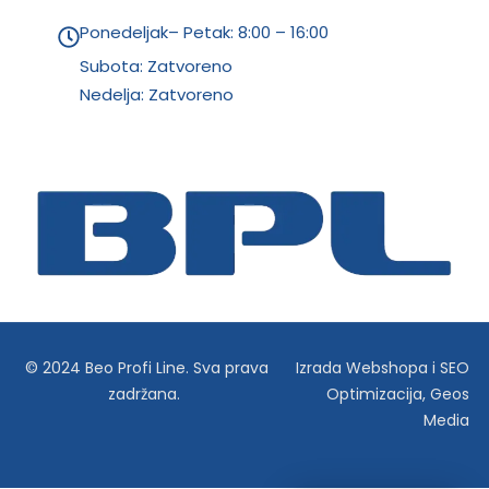
Ponedeljak– Petak: 8:00 – 16:00
Subota: Zatvoreno
Nedelja: Zatvoreno
© 2024 Beo Profi Line. Sva prava
Izrada Webshopa
i
SEO
zadržana.
Optimizacija
,
Geos
Media