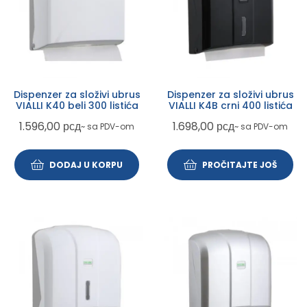
Dispenzer za složivi ubrus
Dispenzer za složivi ubrus
VIALLI K40 beli 300 listića
VIALLI K4B crni 400 listića
1.596,00
рсд
1.698,00
рсд
~ sa PDV-om
~ sa PDV-om
DODAJ U KORPU
PROČITAJTE JOŠ