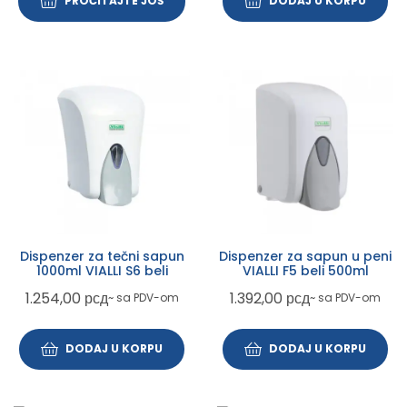
PROČITAJTE JOŠ
DODAJ U KORPU
Dispenzer za tečni sapun
Dispenzer za sapun u peni
1000ml VIALLI S6 beli
VIALLI F5 beli 500ml
1.254,00
рсд
1.392,00
рсд
~ sa PDV-om
~ sa PDV-om
DODAJ U KORPU
DODAJ U KORPU