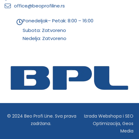
office@beoprofiline.rs
Ponedeljak– Petak: 8:00 – 16:00
Subota: Zatvoreno
Nedelja: Zatvoreno
© 2024 Beo Profi Line. Sva prava
Izrada Webshopa
i
SEO
zadržana.
Optimizacija
,
Geos
Media