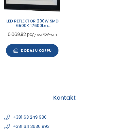
LED REFLEKTOR 200W SMD
6500K 17600Lm,
400x33x333mm, 3KG,
6.069,92
рсд
~ sa PDV-om
VT6734
DODAJ U KORPU
Kontakt
+381 63 249 930
+381 64 3636 993