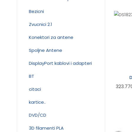
Bezicni
Zvucnici 2.1
Konektori za antene
Spoljne Antene
DisplayPort kablovi i adapteri
BT
D
323.77
citaci
kartice..
DVD/CD
3D filamenti PLA