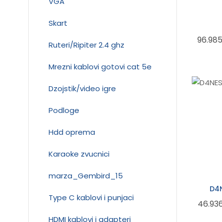
VGA
Skart
96.98
Ruteri/Ripiter 2.4 ghz
Mrezni kablovi gotovi cat 5e
Dzojstik/video igre
Podloge
Hdd oprema
Karaoke zvucnici
marza_Gembird_15
D4
Type C kablovi i punjaci
46.93
HDMI kablovi i adapteri