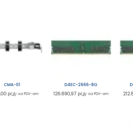
CMA-01
D4EC-2666-8G
D
0,00
рсд
126.890,97
рсд
212.
~ sa PDV-om
~ sa PDV-om