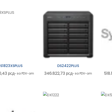
S1823XSPLUS
DS2422PLUS
0,43
рсд
346.822,73
рсд
518.
~ sa PDV-om
~ sa PDV-om