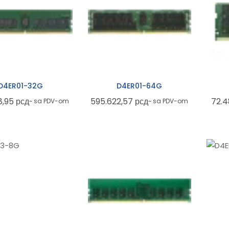
D4ER01-32G
D4ER01-64G
8,95
рсд
595.622,57
рсд
72.
~ sa PDV-om
~ sa PDV-om