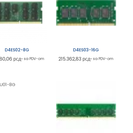
D4ES02-8G
D4ES03-16G
480,06
рсд
215.362,83
рсд
~ sa PDV-om
~ sa PDV-om