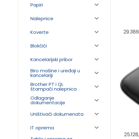
Papiri
Nalepnice
29.38
Koverte
Blokčići
Kancelarijski pribor
Biro mašine i uređaji u
kancelariji
Brother PT i QL
štampači nalepnica
Odlaganje
dokumentacije
Uništivači dokumenata
IT oprema
25.12
Table i oprema za