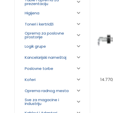
prezentaciju
Higijena
Toneri i kertridži
Oprema za poslovne
prostorije
Logik grupe
Kancelarijski nameštaj
Poslovne torbe
14.77
Koferi
Oprema radnog mesta
Sve za magacine i
industriju
Kablovi i Adapteri