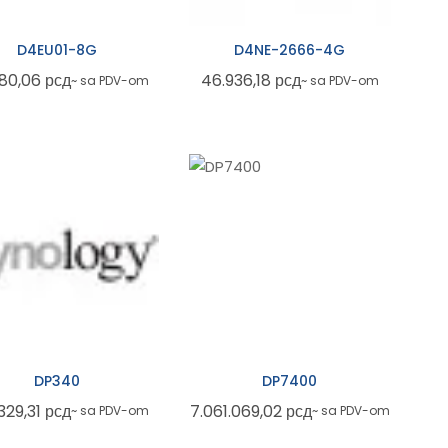
D4EU01-8G
D4NE-2666-4G
480,06
рсд
46.936,18
рсд
~ sa PDV-om
~ sa PDV-om
DP340
DP7400
329,31
рсд
7.061.069,02
рсд
~ sa PDV-om
~ sa PDV-om