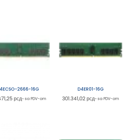
4ECSO-2666-16G
D4ER01-16G
871,25
рсд
301.341,02
рсд
~ sa PDV-om
~ sa PDV-om