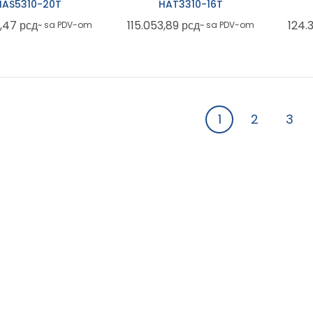
HAS5310-20T
HAT3310-16T
8,47
рсд
115.053,89
рсд
124.
~ sa PDV-om
~ sa PDV-om
1
2
3