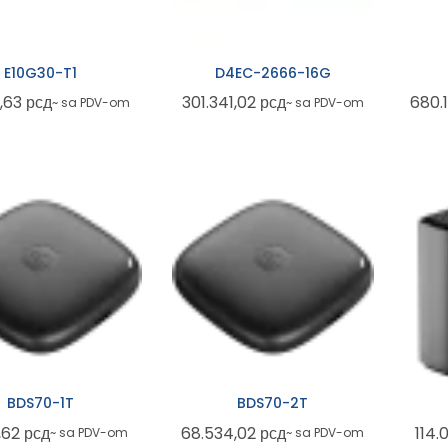
E10G30-T1
D4EC-2666-16G
6,63
рсд
301.341,02
рсд
680.
~ sa PDV-om
~ sa PDV-om
BDS70-1T
BDS70-2T
8,62
рсд
68.534,02
рсд
114.
~ sa PDV-om
~ sa PDV-om