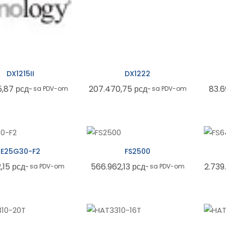
DX1215II
DX1222
5,87
рсд
207.470,75
рсд
83.
~ sa PDV-om
~ sa PDV-om
E25G30-F2
FS2500
2,15
рсд
566.962,13
рсд
2.739
~ sa PDV-om
~ sa PDV-om