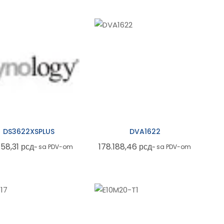
DS3622XSPLUS
DVA1622
158,31
рсд
178.188,46
рсд
~ sa PDV-om
~ sa PDV-om