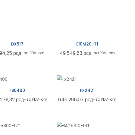
DX517
E10M20-T1
694,25
рсд
49.549,83
рсд
~ sa PDV-om
~ sa PDV-om
FS6400
FX2421
.279,32
рсд
646.295,07
рсд
~ sa PDV-om
~ sa PDV-om