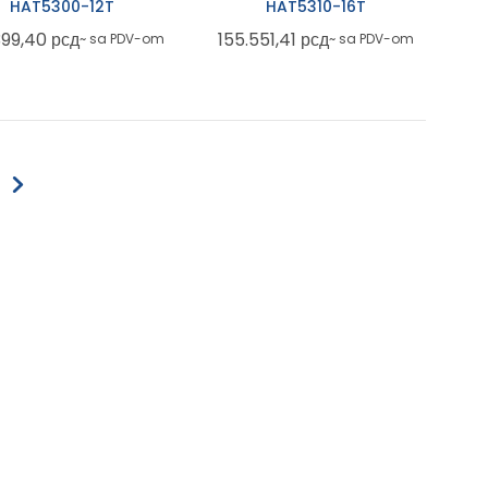
HAT5300-12T
HAT5310-16T
399,40
рсд
155.551,41
рсд
~ sa PDV-om
~ sa PDV-om