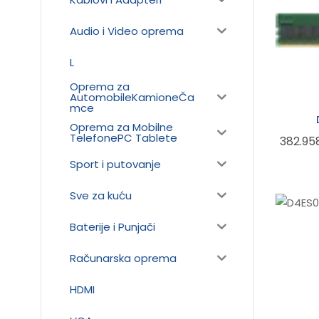
Audio i Video oprema
L
Oprema za
AutomobileKamioneČa
mce
Oprema za Mobilne
TelefonePC Tablete
382.95
Sport i putovanje
Sve za kuću
Baterije i Punjači
Računarska oprema
HDMI