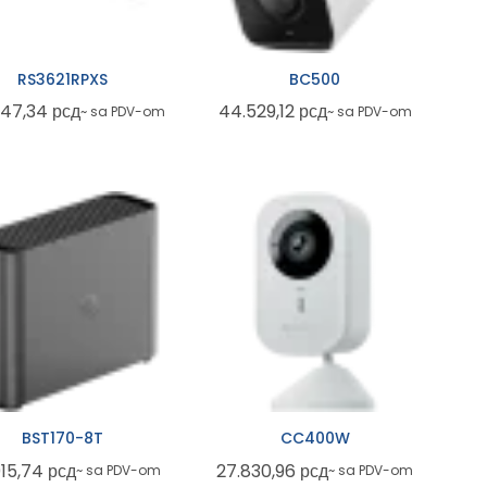
RS3621RPXS
BC500
147,34
рсд
44.529,12
рсд
~ sa PDV-om
~ sa PDV-om
BST170-8T
CC400W
015,74
рсд
27.830,96
рсд
~ sa PDV-om
~ sa PDV-om