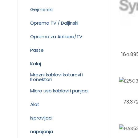
Gejmerski
Oprema TV / Daljinski
Oprema za Antene/TV
Paste
164.89
Kalaj
Mrezni kablovi koturovi i
Konektori
Micro usb kablovi i punjaci
73.37
Alat
Ispravljaci
napajanja