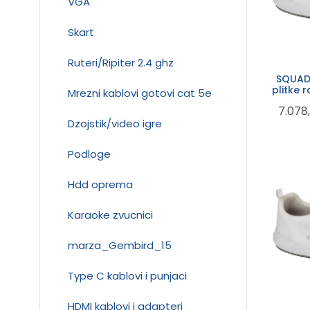
VGA
Skart
Ruteri/Ripiter 2.4 ghz
SQUAD
plitke 
Mrezni kablovi gotovi cat 5e
funkcij
7.078
Dzojstik/video igre
Podloge
Hdd oprema
Karaoke zvucnici
marza_Gembird_15
Type C kablovi i punjaci
HDMI kablovi i adapteri