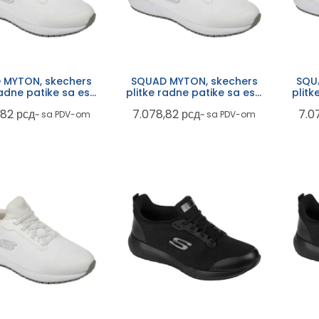
 MYTON, skechers
SQUAD MYTON, skechers
SQU
radne patike sa esd
plitke radne patike sa esd
plitk
om, ob fo src, bele
funkcijom, ob fo src, bele
funk
,82
рсд
7.078,82
рсд
7.0
~ sa PDV-om
~ sa PDV-om