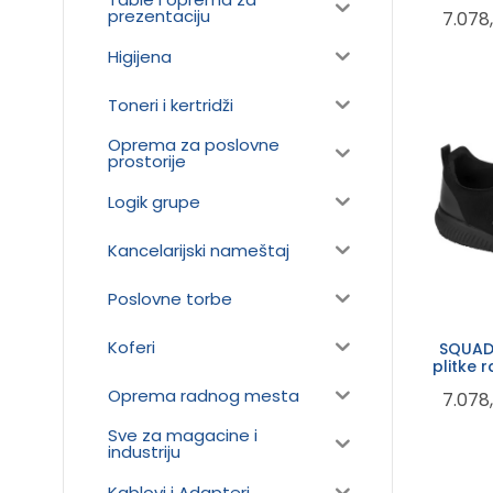
funkcij
prezentaciju
7.078
Higijena
Toneri i kertridži
Oprema za poslovne
prostorije
Logik grupe
Kancelarijski nameštaj
Poslovne torbe
Koferi
SQUAD
plitke 
funkcij
Oprema radnog mesta
7.078
Sve za magacine i
industriju
Kablovi i Adapteri