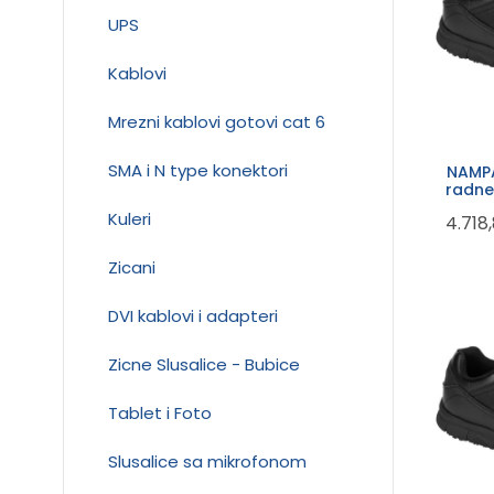
UPS
Kablovi
Mrezni kablovi gotovi cat 6
SMA i N type konektori
NAMPA
radne
Kuleri
4.718
Zicani
DVI kablovi i adapteri
Zicne Slusalice - Bubice
Tablet i Foto
Slusalice sa mikrofonom