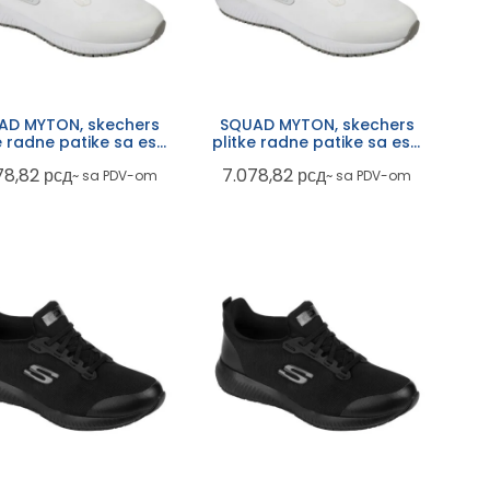
AD MYTON, skechers
SQUAD MYTON, skechers
e radne patike sa esd
plitke radne patike sa esd
cijom, ob fo src, bele
funkcijom, ob fo src, bele
78,82
рсд
7.078,82
рсд
~ sa PDV-om
~ sa PDV-om