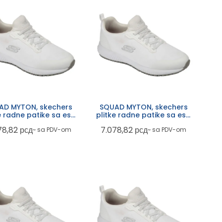
AD MYTON, skechers
SQUAD MYTON, skechers
e radne patike sa esd
plitke radne patike sa esd
cijom, ob fo src, bele
funkcijom, ob fo src, bele
78,82
рсд
7.078,82
рсд
~ sa PDV-om
~ sa PDV-om