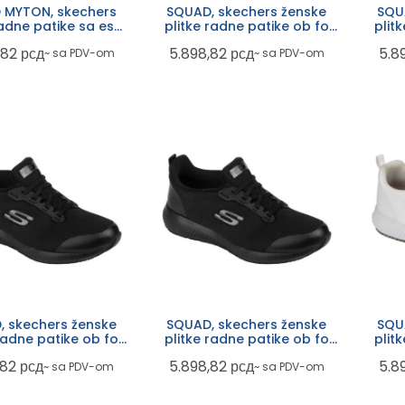
 MYTON, skechers
SQUAD, skechers ženske
SQU
radne patike sa esd
plitke radne patike ob fo
plit
om, ob fo src, bele
src, crne
,82
рсд
5.898,82
рсд
5.8
~ sa PDV-om
~ sa PDV-om
, skechers ženske
SQUAD, skechers ženske
SQU
 radne patike ob fo
plitke radne patike ob fo
plit
src, crne
src, crne
,82
рсд
5.898,82
рсд
5.8
~ sa PDV-om
~ sa PDV-om