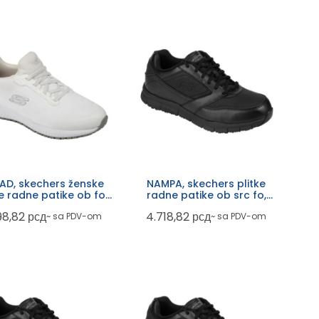
AD, skechers ženske
NAMPA, skechers plitke
ke radne patike ob fo
radne patike ob src fo,
src, bele
crne
98,82
рсд
4.718,82
рсд
~ sa PDV-om
~ sa PDV-om