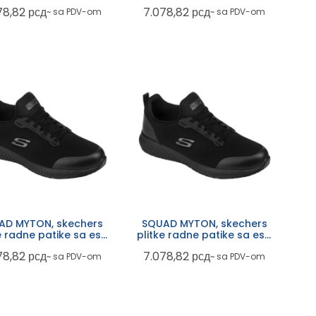
cijom, ob fo src, crne
funkcijom, ob fo src, crne
78,82
рсд
7.078,82
рсд
~ sa PDV-om
~ sa PDV-om
AD MYTON, skechers
SQUAD MYTON, skechers
e radne patike sa esd
plitke radne patike sa esd
cijom, ob fo src, crne
funkcijom, ob fo src, crne
78,82
рсд
7.078,82
рсд
~ sa PDV-om
~ sa PDV-om