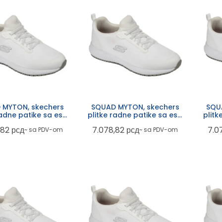
 MYTON, skechers
SQUAD MYTON, skechers
SQU
radne patike sa esd
plitke radne patike sa esd
plitk
om, ob fo src, bele
funkcijom, ob fo src, bele
funk
,82
рсд
7.078,82
рсд
7.0
~ sa PDV-om
~ sa PDV-om