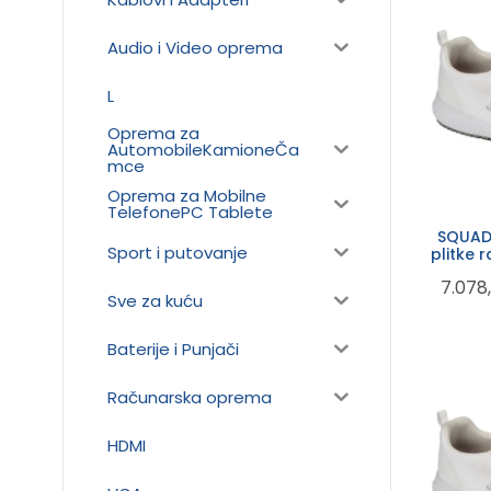
Audio i Video oprema
L
Oprema za
AutomobileKamioneČa
mce
Oprema za Mobilne
TelefonePC Tablete
SQUAD
Sport i putovanje
plitke 
funkcij
7.078
Sve za kuću
Baterije i Punjači
Računarska oprema
HDMI