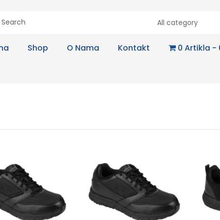
All category
na
Shop
O Nama
Kontakt
0 Artikla