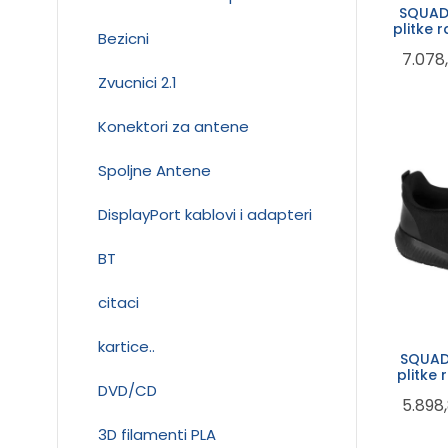
SQUAD
plitke 
Bezicni
funkcij
7.078
Zvucnici 2.1
Konektori za antene
Spoljne Antene
DisplayPort kablovi i adapteri
BT
citaci
kartice..
SQUAD
plitke
DVD/CD
5.898
3D filamenti PLA