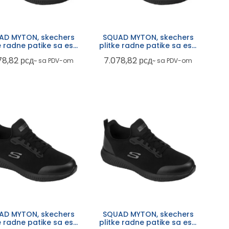
AD MYTON, skechers
SQUAD MYTON, skechers
e radne patike sa esd
plitke radne patike sa esd
cijom, ob fo src, crne
funkcijom, ob fo src, crne
78,82
рсд
7.078,82
рсд
~ sa PDV-om
~ sa PDV-om
AD MYTON, skechers
SQUAD MYTON, skechers
e radne patike sa esd
plitke radne patike sa esd