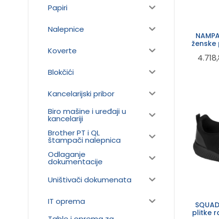
Papiri
Nalepnice
NAMPA
ženske 
Koverte
o
4.718
Blokčići
Kancelarijski pribor
Biro mašine i uređaji u
kancelariji
Brother PT i QL
štampači nalepnica
Odlaganje
dokumentacije
Uništivači dokumenata
IT oprema
SQUAD
plitke 
Table i oprema za