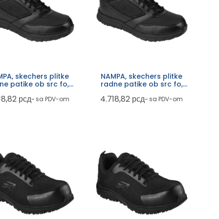
PA, skechers plitke
NAMPA, skechers plitke
ne patike ob src fo,
radne patike ob src fo,
crne
crne
18,82
рсд
4.718,82
рсд
~ sa PDV-om
~ sa PDV-om