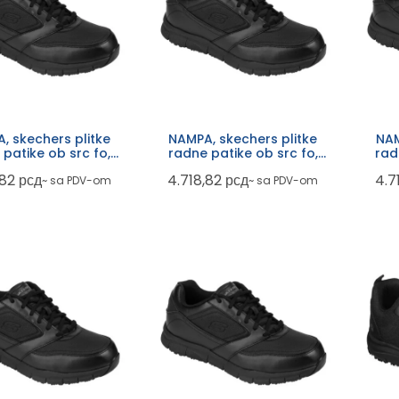
, skechers plitke
NAMPA, skechers plitke
NAM
 patike ob src fo,
radne patike ob src fo,
rad
crne
crne
,82
рсд
4.718,82
рсд
4.7
~ sa PDV-om
~ sa PDV-om