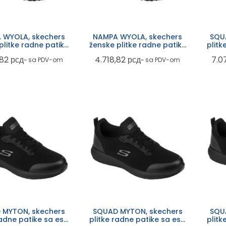
 WYOLA, skechers
NAMPA WYOLA, skechers
SQU
plitke radne patike
ženske plitke radne patike
plitk
b src fo, crne
ob src fo, crne
funk
,82
рсд
4.718,82
рсд
7.0
~ sa PDV-om
~ sa PDV-om
 MYTON, skechers
SQUAD MYTON, skechers
SQU
radne patike sa esd
plitke radne patike sa esd
plitk