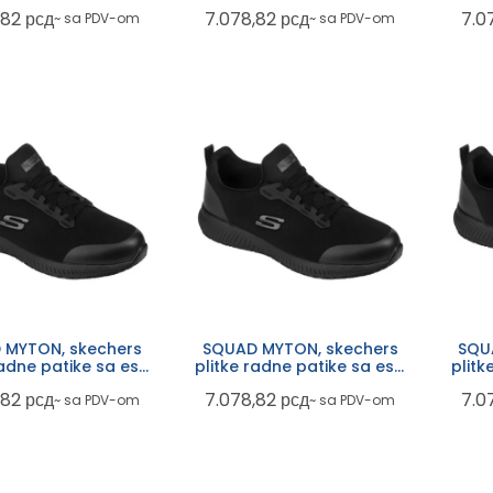
om, ob fo src, crne
funkcijom, ob fo src, crne
funk
,82
рсд
7.078,82
рсд
7.0
~ sa PDV-om
~ sa PDV-om
 MYTON, skechers
SQUAD MYTON, skechers
SQU
radne patike sa esd
plitke radne patike sa esd
plitk
om, ob fo src, crne
funkcijom, ob fo src, crne
funk
,82
рсд
7.078,82
рсд
7.0
~ sa PDV-om
~ sa PDV-om