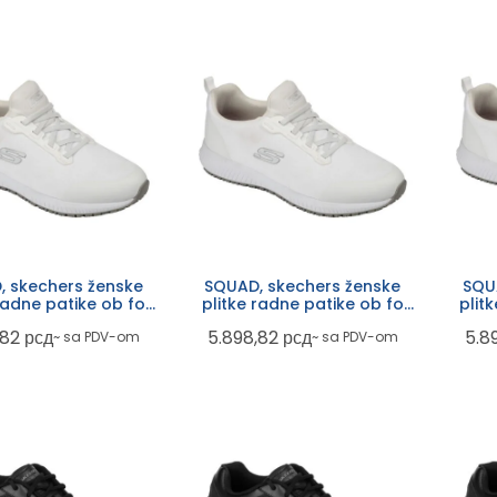
, skechers ženske
SQUAD, skechers ženske
SQU
 radne patike ob fo
plitke radne patike ob fo
plit
src, bele
src, bele
,82
рсд
5.898,82
рсд
5.8
~ sa PDV-om
~ sa PDV-om