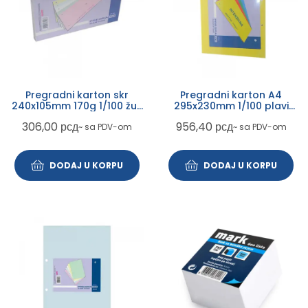
Pregradni karton skr
Pregradni karton A4
240x105mm 170g 1/100 žuti
295x230mm 1/100 plavi
intezivni
intenzivni
306,00
рсд
956,40
рсд
~ sa PDV-om
~ sa PDV-om
DODAJ U KORPU
DODAJ U KORPU