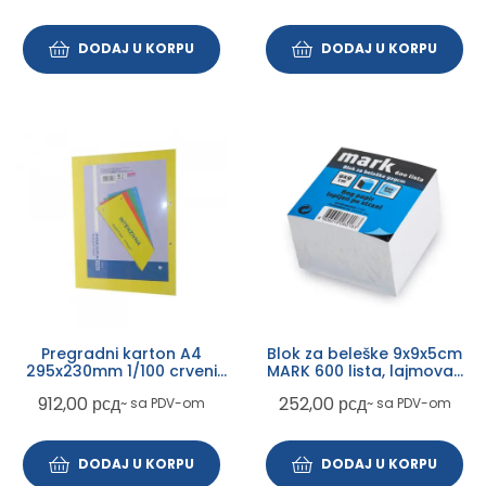
DODAJ U KORPU
DODAJ U KORPU
Pregradni karton A4
Blok za beleške 9x9x5cm
295x230mm 1/100 crveni
MARK 600 lista, lajmovan
intenzivni
060183
912,00
рсд
252,00
рсд
~ sa PDV-om
~ sa PDV-om
DODAJ U KORPU
DODAJ U KORPU