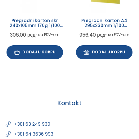
Pregradni karton skr
Pregradni karton A4
240x105mm 170g 1/100
295x230mm 1/100
plavi intezivni
narandžasti intenzivni
306,00
рсд
956,40
рсд
~ sa PDV-om
~ sa PDV-om
DODAJ U KORPU
DODAJ U KORPU
Kontakt
+381 63 249 930
+381 64 3636 993