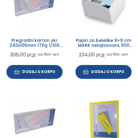
Pregradni karton skr
Papiri za beleške 9×9 cm
240x105mm 170g 1/100
MARK nelajmovani, 600
crveni intezivni
lista 060190
306,00
рсд
234,00
рсд
~ sa PDV-om
~ sa PDV-om
DODAJ U KORPU
DODAJ U KORPU