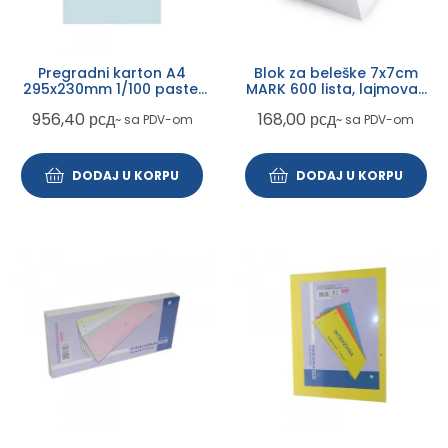
Pregradni karton A4
Blok za beleške 7x7cm
295x230mm 1/100 pastel
MARK 600 lista, lajmovan
plavi
060206
956,40
рсд
168,00
рсд
~ sa PDV-om
~ sa PDV-om
DODAJ U KORPU
DODAJ U KORPU