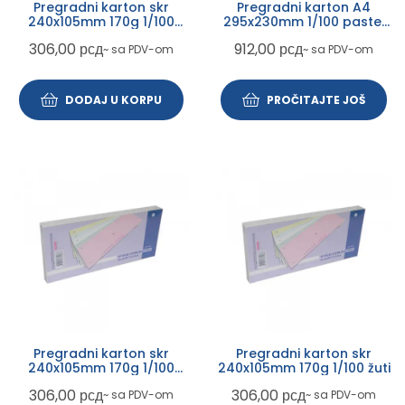
Pregradni karton skr
Pregradni karton A4
240x105mm 170g 1/100
295x230mm 1/100 pastel
zeleni intezivni
žuti
306,00
рсд
912,00
рсд
~ sa PDV-om
~ sa PDV-om
DODAJ U KORPU
PROČITAJTE JOŠ
Pregradni karton skr
Pregradni karton skr
240x105mm 170g 1/100
240x105mm 170g 1/100 žuti
plavi
306,00
рсд
306,00
рсд
~ sa PDV-om
~ sa PDV-om