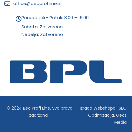
office@beoprofiline.rs
Ponedeljak– Petak: 8:00 – 16:00
Subota: Zatvoreno
Nedelja: Zatvoreno
© 2024 Beo Profi Line. Sva prava
Izrada Webshopa
i
SEO
zadržana.
Optimizacija
,
Geos
Media