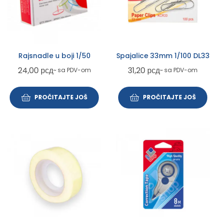
Rajsnadle u boji 1/50
Spajalice 33mm 1/100 DL33
24,00
рсд
31,20
рсд
~ sa PDV-om
~ sa PDV-om
PROČITAJTE JOŠ
PROČITAJTE JOŠ