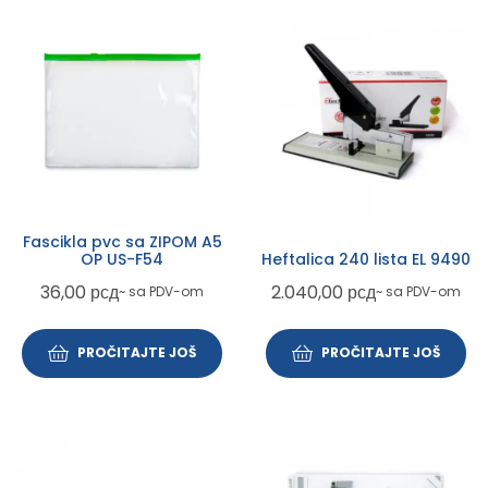
Fascikla pvc sa ZIPOM A5
OP US-F54
Heftalica 240 lista EL 9490
36,00
рсд
2.040,00
рсд
~ sa PDV-om
~ sa PDV-om
PROČITAJTE JOŠ
PROČITAJTE JOŠ