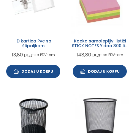
ID kartica Pvc sa
Kocka samolepljivi listići
štipaljkom
STICK NOTES Yidoo 300 lis,
75×75 NEON 037124
13,80
рсд
148,80
рсд
~ sa PDV-om
~ sa PDV-om
DODAJ U KORPU
DODAJ U KORPU