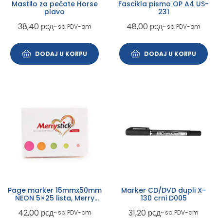
Mastilo za pečate Horse
Fascikla pismo OP A4 US-
plavo
231
38,40
рсд
48,00
рсд
~ sa PDV-om
~ sa PDV-om
DODAJ U KORPU
DODAJ U KORPU
Page marker 15mmx50mm
Marker CD/DVD dupli X-
NEON 5×25 lista, Merry
130 crni D005
596030
42,00
рсд
31,20
рсд
~ sa PDV-om
~ sa PDV-om