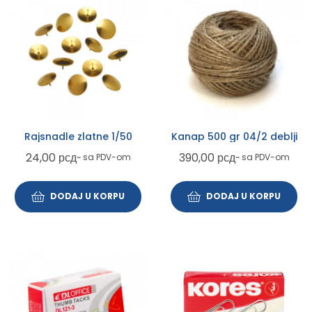
Rajsnadle zlatne 1/50
Kanap 500 gr 04/2 deblji
24,00
рсд
390,00
рсд
~ sa PDV-om
~ sa PDV-om
DODAJ U KORPU
DODAJ U KORPU