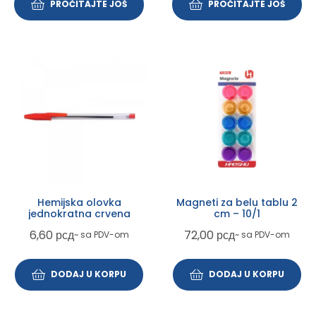
PROČITAJTE JOŠ
PROČITAJTE JOŠ
Hemijska olovka
Magneti za belu tablu 2
jednokratna crvena
cm – 10/1
6,60
рсд
72,00
рсд
~ sa PDV-om
~ sa PDV-om
DODAJ U KORPU
DODAJ U KORPU