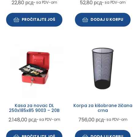
22,80
рсд
52,80
рсд
~ sa PDV-om
~ sa PDV-om
PROČITAJTE JOŠ
DODAJ U KORPU
Kasa za novac DL
Korpa za kišobrane žičana
250x185x85 9003 – 20B
crna
2.148,00
рсд
756,00
рсд
~ sa PDV-om
~ sa PDV-om
PROČITAJTE JOŠ
DODAJ U KORPU