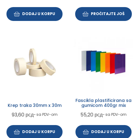
DODAJ U KORPU
PROČITAJTE JOŠ
Fascikla plastificirana sa
Krep traka 30mm x 30m
gumicom 400gr mix
93,60
рсд
55,20
рсд
~ sa PDV-om
~ sa PDV-om
DODAJ U KORPU
DODAJ U KORPU