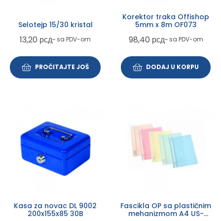
Korektor traka Offishop
Selotejp 15/30 kristal
5mm x 8m OF073
13,20
рсд
98,40
рсд
~ sa PDV-om
~ sa PDV-om
PROČITAJTE JOŠ
DODAJ U KORPU
Kasa za novac DL 9002
Fascikla OP sa plastičnim
200x155x85 30B
mehanizmom A4 US-