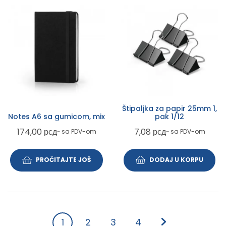
Štipaljka za papir 25mm 1,
Notes A6 sa gumicom, mix
pak 1/12
174,00
рсд
7,08
рсд
~ sa PDV-om
~ sa PDV-om
PROČITAJTE JOŠ
DODAJ U KORPU
1
2
3
4