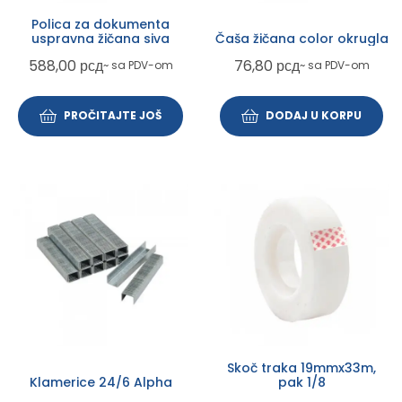
Polica za dokumenta
uspravna žičana siva
Čaša žičana color okrugla
588,00
рсд
76,80
рсд
~ sa PDV-om
~ sa PDV-om
PROČITAJTE JOŠ
DODAJ U KORPU
Skoč traka 19mmx33m,
Klamerice 24/6 Alpha
pak 1/8