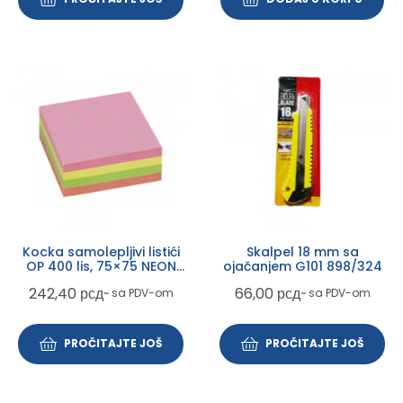
Kocka samolepljivi listići
Skalpel 18 mm sa
OP 400 lis, 75×75 NEON
ojačanjem G101 898/324
603488
242,40
рсд
66,00
рсд
~ sa PDV-om
~ sa PDV-om
PROČITAJTE JOŠ
PROČITAJTE JOŠ