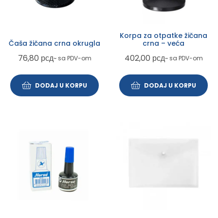
Korpa za otpatke žičana
Čaša žičana crna okrugla
crna – veća
76,80
рсд
402,00
рсд
~ sa PDV-om
~ sa PDV-om
DODAJ U KORPU
DODAJ U KORPU