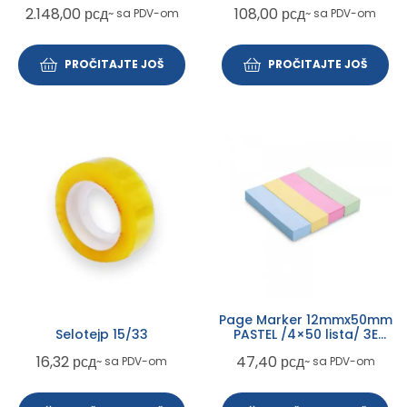
LW331
2.148,00
рсд
108,00
рсд
~ sa PDV-om
~ sa PDV-om
PROČITAJTE JOŠ
PROČITAJTE JOŠ
Page Marker 12mmx50mm
Selotejp 15/33
PASTEL /4×50 lista/ 3E
901000
16,32
рсд
47,40
рсд
~ sa PDV-om
~ sa PDV-om