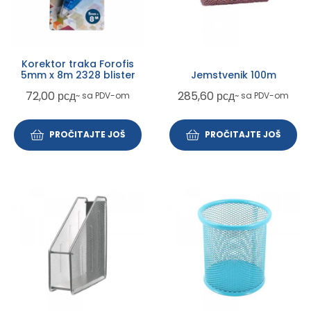
Korektor traka Forofis
5mm x 8m 2328 blister
Jemstvenik 100m
72,00
рсд
285,60
рсд
~ sa PDV-om
~ sa PDV-om
PROČITAJTE JOŠ
PROČITAJTE JOŠ