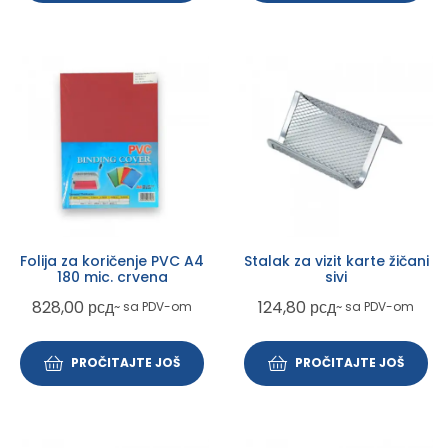
Folija za koričenje PVC A4
Stalak za vizit karte žičani
180 mic. crvena
sivi
828,00
рсд
124,80
рсд
~ sa PDV-om
~ sa PDV-om
PROČITAJTE JOŠ
PROČITAJTE JOŠ