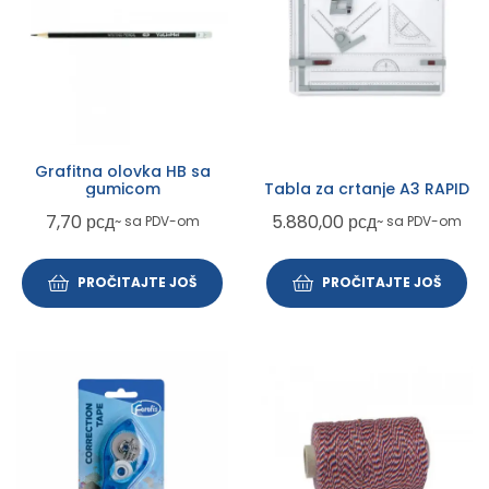
Grafitna olovka HB sa
gumicom
Tabla za crtanje A3 RAPID
7,70
рсд
5.880,00
рсд
~ sa PDV-om
~ sa PDV-om
PROČITAJTE JOŠ
PROČITAJTE JOŠ