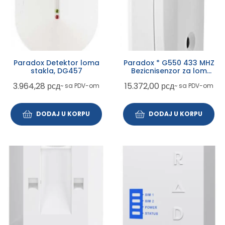
Paradox Detektor loma
Paradox * G550 433 MHZ
stakla, DG457
Bezicnisenzor za lom
stakla
3.964,28
рсд
15.372,00
рсд
~ sa PDV-om
~ sa PDV-om
DODAJ U KORPU
DODAJ U KORPU