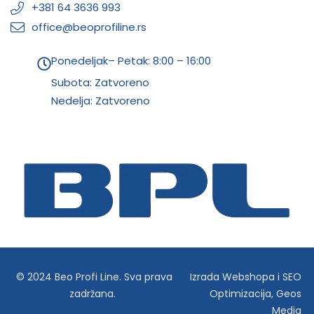
+381 64 3636 993
office@beoprofiline.rs
Ponedeljak– Petak: 8:00 – 16:00
Subota: Zatvoreno
Nedelja: Zatvoreno
© 2024 Beo Profi Line. Sva prava
Izrada Webshopa
i
SEO
zadržana.
Optimizacija
,
Geos
Media