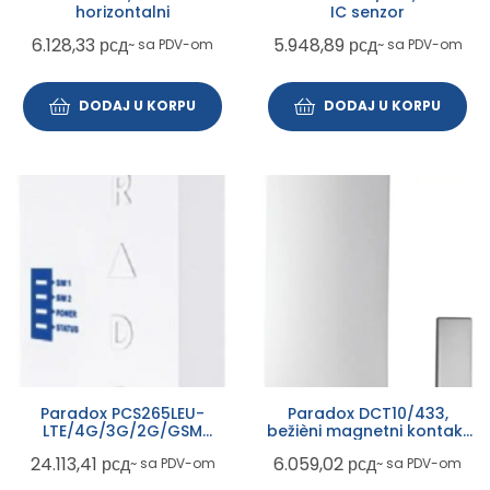
horizontalni
IC senzor
6.128,33
рсд
5.948,89
рсд
~ sa PDV-om
~ sa PDV-om
DODAJ U KORPU
DODAJ U KORPU
Paradox PCS265LEU-
Paradox DCT10/433,
LTE/4G/3G/2G/GSM
bežièni magnetni kontakt
Komunikacioni modul
za vrata
24.113,41
рсд
6.059,02
рсд
~ sa PDV-om
~ sa PDV-om