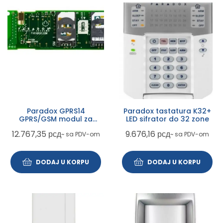
Paradox GPRS14
Paradox tastatura K32+
GPRS/GSM modul za
LED sifrator do 32 zone
alarmne centrale
12.767,35
рсд
9.676,16
рсд
~ sa PDV-om
~ sa PDV-om
DODAJ U KORPU
DODAJ U KORPU