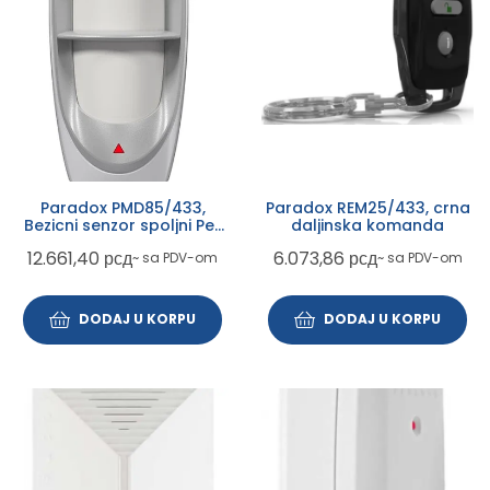
Paradox PMD85/433,
Paradox REM25/433, crna
Bezicni senzor spoljni Pet
daljinska komanda
Imunity
12.661,40
рсд
6.073,86
рсд
~ sa PDV-om
~ sa PDV-om
DODAJ U KORPU
DODAJ U KORPU