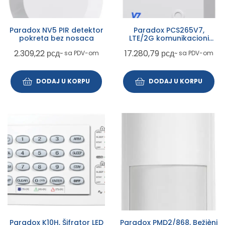
Paradox NV5 PIR detektor
Paradox PCS265V7,
pokreta bez nosaca
LTE/2G komunikacioni
modul
2.309,22
рсд
17.280,79
рсд
~ sa PDV-om
~ sa PDV-om
DODAJ U KORPU
DODAJ U KORPU
Paradox K10H, Šifrator LED
Paradox PMD2/868, Bežièni