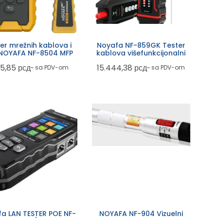
er mrežnih kablova i
Noyafa NF-859GK Tester
,NOYAFA NF-8504 MFP
kablova višefunkcijonalni
05,85
рсд
15.444,38
рсд
~ sa PDV-om
~ sa PDV-om
a LAN TESTER POE NF-
NOYAFA NF-904 Vizuelni