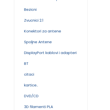
Bezicni
Zvucnici 2.1
Konektori za antene
Spoljne Antene
DisplayPort kablovi i adapteri
BT
citaci
kartice..
DVD/CD
3D filamenti PLA