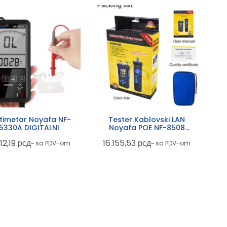
timetar Noyafa NF-
Tester Kablovski LAN
5330A DIGITALNI
Noyafa POE NF-8508
TESTEROPTIKE I LAN
12,19
рсд
16.155,53
рсд
~ sa PDV-om
~ sa PDV-om
CAT5/CAT6