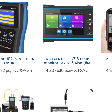
NF-912 PON TESTER
NOYAFA NF-IPC715 testni
Mul
OPTIKE
monitor CCTV, 5.4inc (8MP
CVI/ TVI/ AHD)
9,32
рсд
45.075,10
рсд
4.8
~ sa PDV-om
~ sa PDV-om