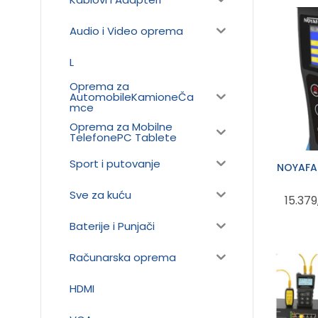
Audio i Video oprema
L
Oprema za
AutomobileKamioneČa
mce
Oprema za Mobilne
TelefonePC Tablete
Sport i putovanje
NOYAFA 
Sve za kuću
15.37
Baterije i Punjači
Računarska oprema
HDMI