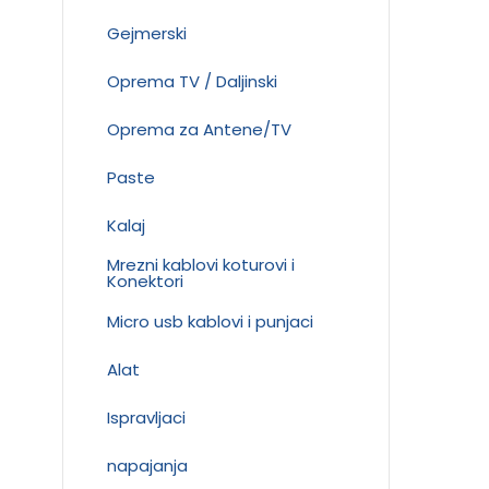
Gejmerski
Oprema TV / Daljinski
Oprema za Antene/TV
Paste
Kalaj
Mrezni kablovi koturovi i
Konektori
Micro usb kablovi i punjaci
Alat
Ispravljaci
napajanja