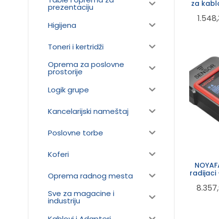
za kablo
prezentaciju
cat5E, c
1.548
Higijena
Toneri i kertridži
Oprema za poslovne
prostorije
Logik grupe
Kancelarijski nameštaj
Poslovne torbe
Koferi
NOYAFA
radijaci
Oprema radnog mesta
dete
8.357
Sve za magacine i
industriju
Kablovi i Adapteri