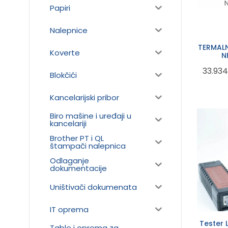
Papiri
Nalepnice
TERMAL
Koverte
33.93
Blokčići
Kancelarijski pribor
Biro mašine i uređaji u
kancelariji
Brother PT i QL
štampači nalepnica
Odlaganje
dokumentacije
Uništivači dokumenata
IT oprema
Tester
Table i oprema za