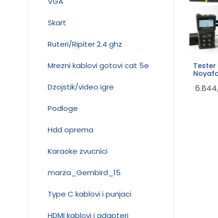
VGA
Skart
Ruteri/Ripiter 2.4 ghz
Mrezni kablovi gotovi cat 5e
Tester
Noyafa
Dzojstik/video igre
6.844
Podloge
Hdd oprema
Karaoke zvucnici
marza_Gembird_15
Type C kablovi i punjaci
HDMI kablovi i adapteri