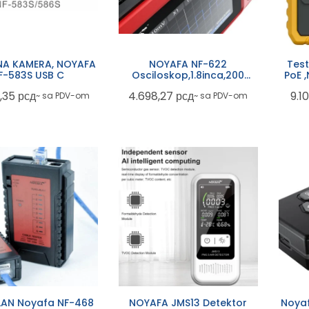
NA KAMERA, NOYAFA
NOYAFA NF-622
Test
NF-583S USB C
Osciloskop,1.8inca,200
PoE 
kHz,100g,1000mAh
4,35
рсд
4.698,27
рсд
9.1
~ sa PDV-om
~ sa PDV-om
 LAN Noyafa NF-468
NOYAFA JMS13 Detektor
Noyaf