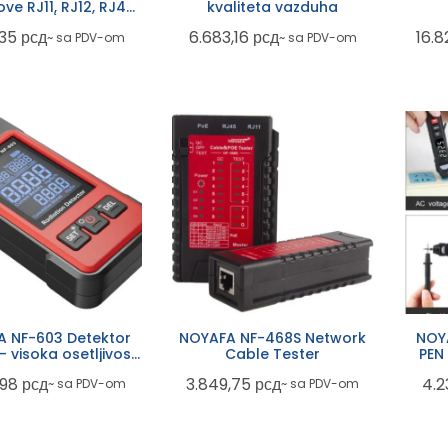
ve RJ11, RJ12, RJ45,
kvaliteta vazduha
at 5, 10/100 base-t,
,35
рсд
6.683,16
рсд
16.
~ sa PDV-om
~ sa PDV-om
at / t 258 a
 NF-603 Detektor
NOYAFA NF-468S Network
NOY
 – visoka osetljivost,
Cable Tester
PEN 
kcija više zraka,
,98
рсд
3.849,75
рсд
4.2
~ sa PDV-om
~ sa PDV-om
prenosivi