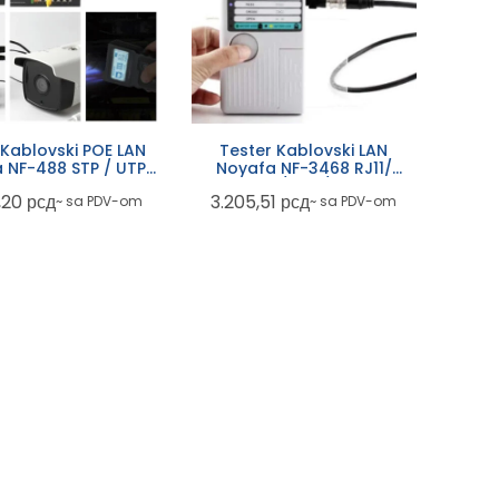
 Kablovski POE LAN
Tester Kablovski LAN
 NF-488 STP / UTP
Noyafa NF-3468 RJ11/
do 600m
RJ45/ USB/ BNC
,20
рсд
3.205,51
рсд
~ sa PDV-om
~ sa PDV-om