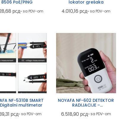
8506 PoE/PING
lokator grešaka
828,68
рсд
4.010,16
рсд
~ sa PDV-om
~ sa PDV-om
AFA NF-5310B SMART
NOYAFA NF-602 DETEKTOR
Digitalni multimetar
RADIJACIJE –
elektromagnetnog
39,31
рсд
6.518,90
рсд
~ sa PDV-om
~ sa PDV-om
zracenja