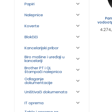
Papiri
Nalepnice
Pam
vodootp
Koverte
4.274
Blokčići
Kancelarijski pribor
Biro mašine i uređaji u
kancelariji
Brother PT i QL
štampači nalepnica
Odlaganje
dokumentacije
Uništivači dokumenata
IT oprema
Table i oprema za