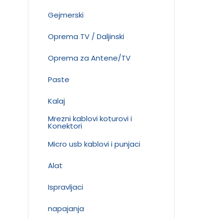
Gejmerski
Oprema TV / Daljinski
Oprema za Antene/TV
Paste
Kalaj
Mrezni kablovi koturovi i
Konektori
Micro usb kablovi i punjaci
Alat
Ispravljaci
napajanja