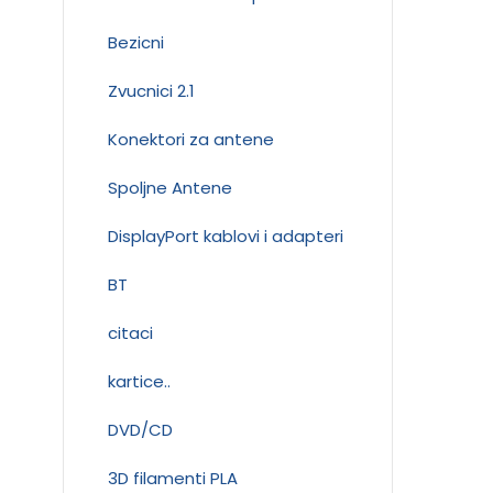
Bezicni
Zvucnici 2.1
Konektori za antene
Spoljne Antene
DisplayPort kablovi i adapteri
BT
citaci
kartice..
DVD/CD
3D filamenti PLA