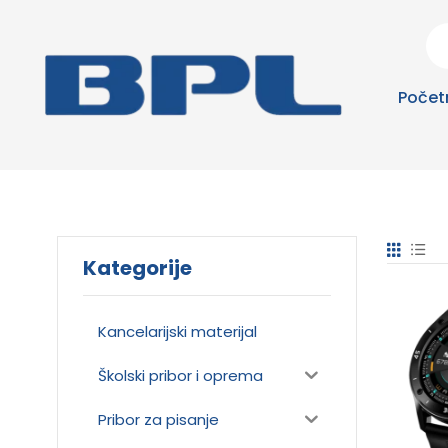
Počet
Kategorije
Kancelarijski materijal
Školski pribor i oprema
Pribor za pisanje