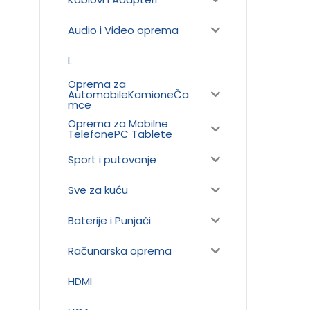
Audio i Video oprema
L
Oprema za
AutomobileKamioneČa
mce
Oprema za Mobilne
TelefonePC Tablete
Sport i putovanje
Sve za kuću
Baterije i Punjači
Računarska oprema
HDMI