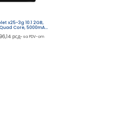
let x25-3g 10.1 2GB,
 Quad Core, 5000mAh,
Android 10
596,14
рсд
~ sa PDV-om