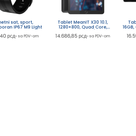
etni sat, sport,
Tablet MeanIT X30 10.1,
Tab
oran IP67 M9 LIght
1280×800, Quad Core,
16GB,
5.000mAh, 2GB/16GB
,40
рсд
14.686,85
рсд
16.
~ sa PDV-om
~ sa PDV-om