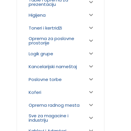
prezentaciju
Higijena
Toneri i kertridži
Oprema za poslovne
prostorije
Logik grupe
Kancelarijski nameštaj
Poslovne torbe
Koferi
Oprema radnog mesta
Sve za magacine i
industriju
Kablovi i Adapteri