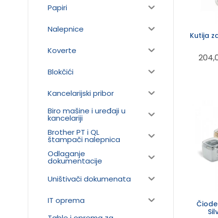
Papiri
Nalepnice
Kutija 
Koverte
204,
Blokčići
Kancelarijski pribor
Biro mašine i uređaji u
kancelariji
Brother PT i QL
štampači nalepnica
Odlaganje
dokumentacije
Uništivači dokumenata
IT oprema
Čiode
Sil
Table i oprema za