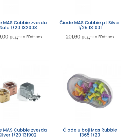
e MAS Cubbie zvezda
Čiode MAS Cubbie pt Silver
Gold 1/20 132008
1/25 131001
6,00
рсд
201,60
рсд
~ sa PDV-om
~ sa PDV-om
e MAS Cubbie zvezda
Čiode u boji Mas Rubbie
Silver 1/20 131902
1365 1/20