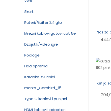
VGA
Skart
Ruteri/Ripiter 2.4 ghz
Nož za 
Mrezni kablovi gotovi cat 5e
444,
Dzojstik/video igre
Podloge
Hdd oprema
Karaoke zvucnici
Kutija 
marza_Gembird_15
204,
Type C kablovi i punjaci
HDMI kablovi i adapteri