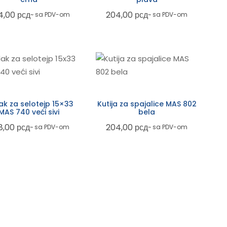
4,00
рсд
204,00
рсд
~ sa PDV-om
~ sa PDV-om
ak za selotejp 15×33
Kutija za spajalice MAS 802
MAS 740 veći sivi
bela
8,00
рсд
204,00
рсд
~ sa PDV-om
~ sa PDV-om