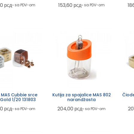
00
рсд
153,60
рсд
18
~ sa PDV-om
~ sa PDV-om
 MAS Cubbie srce
Kutija za spajalice MAS 802
Čiod
Gold 1/20 131803
narandžasta
00
рсд
204,00
рсд
20
~ sa PDV-om
~ sa PDV-om