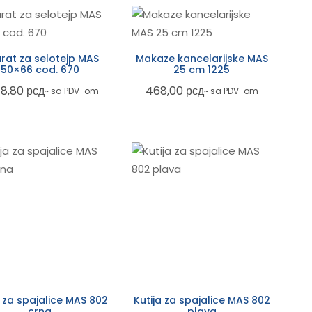
rat za selotejp MAS
Makaze kancelarijske MAS
50×66 cod. 670
25 cm 1225
78,80
рсд
468,00
рсд
~ sa PDV-om
~ sa PDV-om
a za spajalice MAS 802
Kutija za spajalice MAS 802
crna
plava