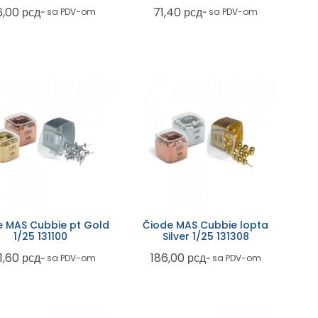
6,00
рсд
71,40
рсд
~ sa PDV-om
~ sa PDV-om
e MAS Cubbie pt Gold
Čiode MAS Cubbie lopta
1/25 131100
Silver 1/25 131308
1,60
рсд
186,00
рсд
~ sa PDV-om
~ sa PDV-om