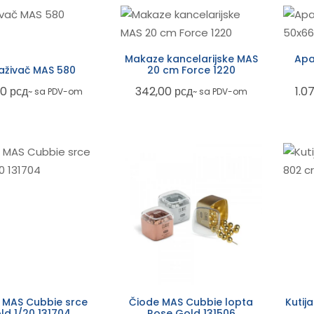
Makaze kancelarijske MAS
Apa
aživač MAS 580
20 cm Force 1220
80
рсд
342,00
рсд
1.0
~ sa PDV-om
~ sa PDV-om
 MAS Cubbie srce
Čiode MAS Cubbie lopta
Kutij
ld 1/20 131704
Rose Gold 131506