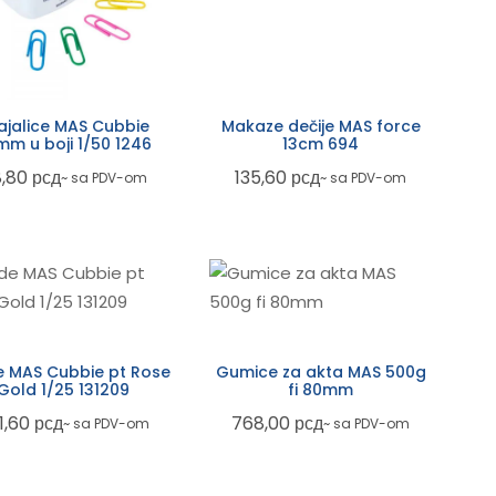
ajalice MAS Cubbie
Makaze dečije MAS force
mm u boji 1/50 1246
13cm 694
8,80
рсд
135,60
рсд
~ sa PDV-om
~ sa PDV-om
e MAS Cubbie pt Rose
Gumice za akta MAS 500g
Gold 1/25 131209
fi 80mm
1,60
рсд
768,00
рсд
~ sa PDV-om
~ sa PDV-om