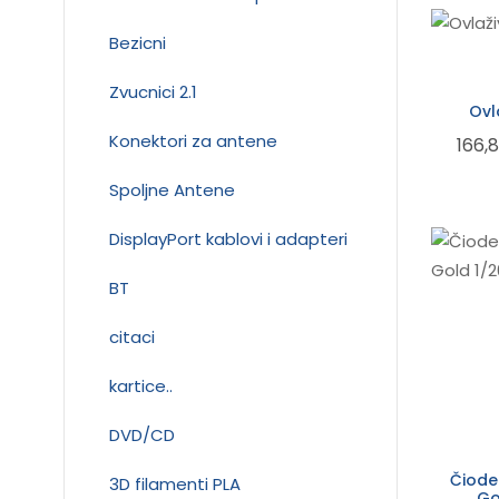
Bezicni
Zvucnici 2.1
Ovl
Konektori za antene
166,
Spoljne Antene
DisplayPort kablovi i adapteri
BT
citaci
kartice..
DVD/CD
Čiode
3D filamenti PLA
Go