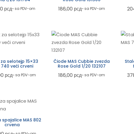
00
рсд
186,00
рсд
20
~ sa PDV-om
~ sa PDV-om
 za selotejp 15×33
Čiode MAS Cubbie zvezda
Stal
740 veći crveni
Rose Gold 1/20 132107
00
рсд
186,00
рсд
37
~ sa PDV-om
~ sa PDV-om
za spajalice MAS 802
crvena
00
рсд
~ sa PDV-om