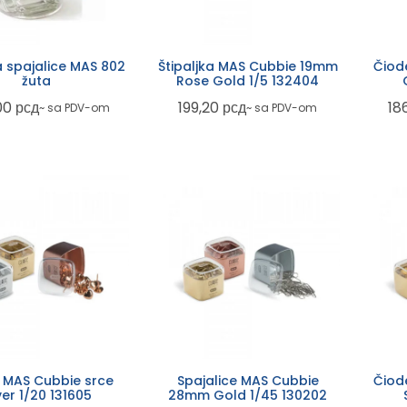
za spajalice MAS 802
Štipaljka MAS Cubbie 19mm
Čiod
žuta
Rose Gold 1/5 132404
00
рсд
199,20
рсд
18
~ sa PDV-om
~ sa PDV-om
 MAS Cubbie srce
Spajalice MAS Cubbie
Čiod
ver 1/20 131605
28mm Gold 1/45 130202