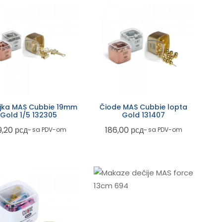
ljka MAS Cubbie 19mm
Čiode MAS Cubbie lopta
Gold 1/5 132305
Gold 131407
9,20
рсд
186,00
рсд
~ sa PDV-om
~ sa PDV-om