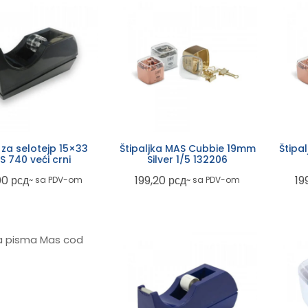
 za selotejp 15×33
Štipaljka MAS Cubbie 19mm
Štipa
 740 veći crni
Silver 1/5 132206
00
рсд
199,20
рсд
19
~ sa PDV-om
~ sa PDV-om