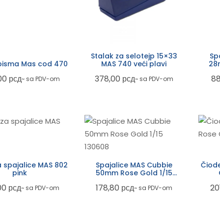
Stalak za selotejp 15×33
Sp
pisma Mas cod 470
MAS 740 veći plavi
28
00
рсд
378,00
рсд
8
~ sa PDV-om
~ sa PDV-om
za spajalice MAS 802
Spajalice MAS Cubbie
Čiod
pink
50mm Rose Gold 1/15
130608
00
рсд
178,80
рсд
20
~ sa PDV-om
~ sa PDV-om