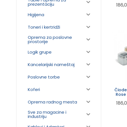
prezentaciju
186,
Higijena
Toneri i kertridži
Oprema za poslovne
prostorije
Logik grupe
Kancelarijski nameštaj
Poslovne torbe
Koferi
Čiode
Rose 
Oprema radnog mesta
186,
Sve za magacine i
industriju
Kablovi i Adapteri