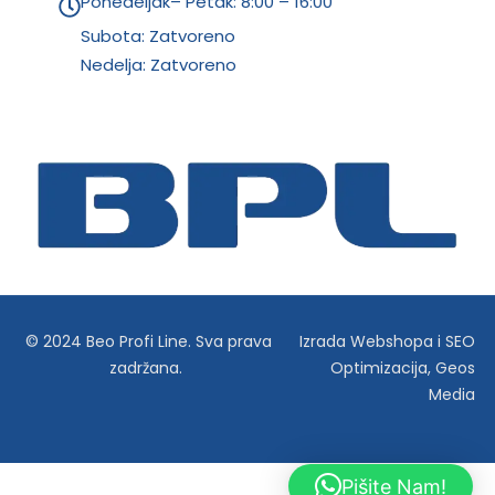
Ponedeljak– Petak: 8:00 – 16:00
Subota: Zatvoreno
Nedelja: Zatvoreno
© 2024 Beo Profi Line. Sva prava
Izrada Webshopa
i
SEO
zadržana.
Optimizacija
,
Geos
Media
Pišite Nam!