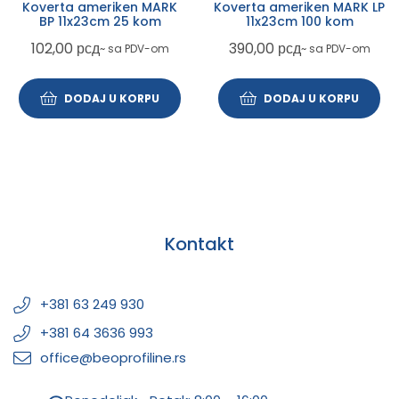
Koverta ameriken MARK
Koverta ameriken MARK LP
BP 11x23cm 25 kom
11x23cm 100 kom
102,00
рсд
390,00
рсд
~ sa PDV-om
~ sa PDV-om
DODAJ U KORPU
DODAJ U KORPU
Kontakt
+381 63 249 930
+381 64 3636 993
office@beoprofiline.rs