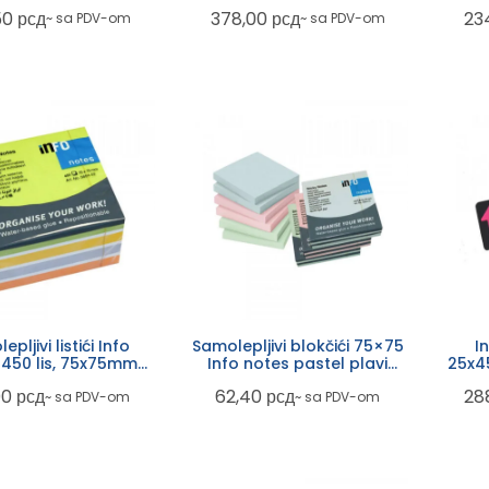
0 lista 5820-01-
listića 5653-39
50
рсд
378,00
рсд
23
~ sa PDV-om
~ sa PDV-om
PN
pljivi listići Info
Samolepljivi blokčići 75×75
I
 450 lis, 75x75mm
Info notes pastel plavi
or mix 5654-52
5654-02
00
рсд
62,40
рсд
28
~ sa PDV-om
~ sa PDV-om