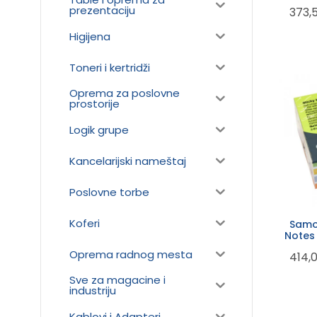
lepljive 40
prezentaciju
373,
Higijena
Toneri i kertridži
Oprema za poslovne
prostorije
Logik grupe
Kancelarijski nameštaj
Poslovne torbe
Koferi
Samole
Notes
col
Oprema radnog mesta
414,
Sve za magacine i
industriju
Kablovi i Adapteri