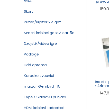
VGA
pravou
180,
Skart
Ruteri/Ripiter 2.4 ghz
Mrezni kablovi gotovi cat 5e
Dzojstik/video igre
Podloge
Hdd oprema
Karaoke zvucnici
Indeksi
x 44mm 
marza_Gembird_15
Inf
147,
Type C kablovi i punjaci
HDMI kablovi i adapteri