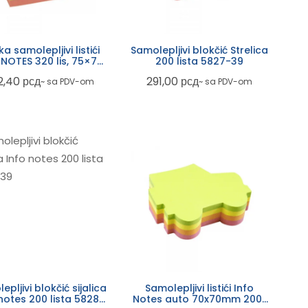
a samolepljivi listići
Samolepljivi blokčić Strelica
 NOTES 320 lis, 75×75
200 lista 5827-39
NEON 5654-39
2,40
рсд
291,00
рсд
~ sa PDV-om
~ sa PDV-om
epljivi blokčić sijalica
Samolepljivi listići Info
notes 200 lista 5828-
Notes auto 70x70mm 200L