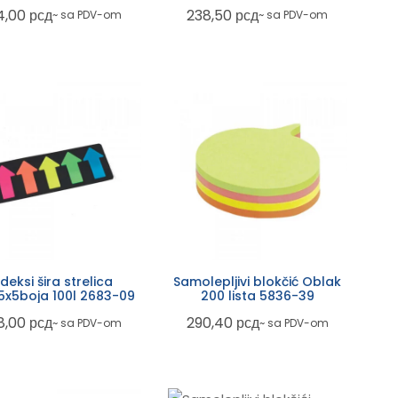
39
5824-39
4,00
рсд
238,50
рсд
~ sa PDV-om
~ sa PDV-om
ndeksi šira strelica
Samolepljivi blokčić Oblak
25x45x5boja 100l 2683-09
200 lista 5836-39
8,00
рсд
290,40
рсд
~ sa PDV-om
~ sa PDV-om