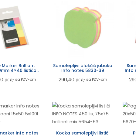
 Marker Brilliant
Samolepljivi blokčić jabuka
Samo
0mm 4×40 listića
Info notes 5830-39
Info 
5670-39
50
рсд
290,40
рсд
29
~ sa PDV-om
~ sa PDV-om
marker Info notes
Kocka samolepljivi listići
P