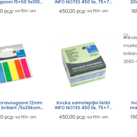
gaoni 15×50 5x100l
INFO NOTES 450 lis, 75×75
20
5679-39
brilliant mix 5654-53
00
рсд
450,00
рсд
18
~ sa PDV-om
~ sa PDV-om
 pravougaoni 12mm
Kocka samolepljivi listići
In
briliant /5x25kom/
INFO NOTES 450 lis, 75×75
ma
o Notes 2681-09
green mix 5654-62
bril
60
рсд
450,00
рсд
15
~ sa PDV-om
~ sa PDV-om