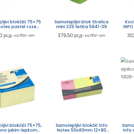
ljivi blokčići 75×75
Samolepljivi blok Strelica
Kock
notes pastel roze
mini 225 listića 5841-39
INFO
5654-02
40
рсд
379,50
рсд
30
~ sa PDV-om
~ sa PDV-om
i blokčići 75×75,
Samolepljivi blokčić Info
Samol
no jakim lepkom
Notes 50x40mm 12×80
Info 