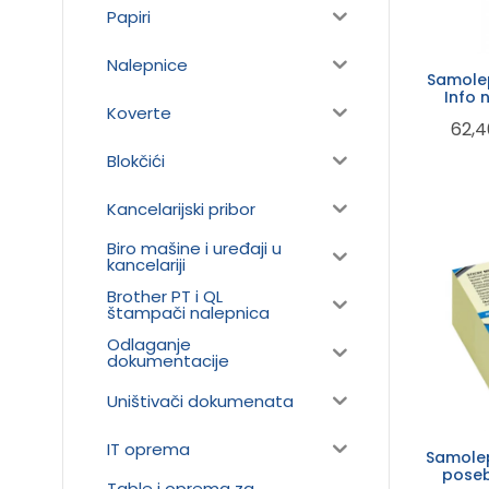
Papiri
Nalepnice
Samolep
Info 
Koverte
62,
Blokčići
Kancelarijski pribor
Biro mašine i uređaji u
kancelariji
Brother PT i QL
štampači nalepnica
Odlaganje
dokumentacije
Uništivači dokumenata
IT oprema
Samolepljiv
poseb
Table i oprema za