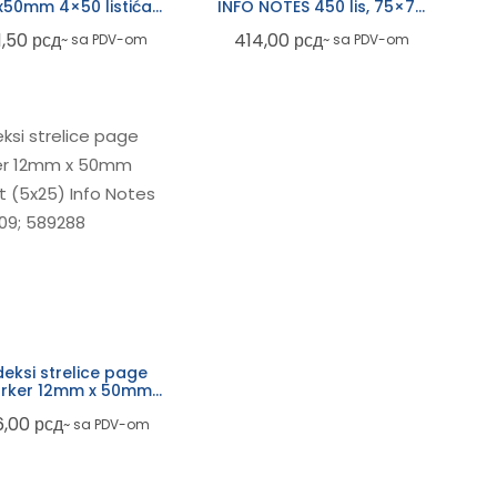
x50mm 4×50 listića
INFO NOTES 450 lis, 75×75
5670-89
violet mix 5654-63
1,50
рсд
414,00
рсд
~ sa PDV-om
~ sa PDV-om
deksi strelice page
rker 12mm x 50mm
iant (5×25) Info Notes
6,00
рсд
~ sa PDV-om
2682-09; 589288