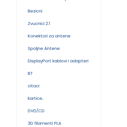
Bezicni
Zvucnici 2.1
Konektori za antene
Spoljne Antene
DisplayPort kablovi i adapteri
BT
citaci
kartice..
DVD/CD
3D filamenti PLA