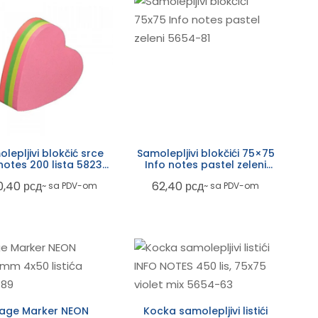
lepljivi blokčić srce
Samolepljivi blokčići 75×75
notes 200 lista 5823-
Info notes pastel zeleni
39
5654-81
0,40
рсд
62,40
рсд
~ sa PDV-om
~ sa PDV-om
age Marker NEON
Kocka samolepljivi listići