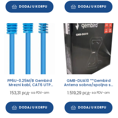
DODAJ U KORPU
DODAJ U KORPU
PP6U-0.25M/B Gembird
GMB-DUA10 **Gembird
Mrezni kabl, CAT6 UTP
Antena sobna/spoljna sa
Patch cord 0.25m blue
pojacalom, 23x21cm, UHF,
153,31
рсд
1.519,29
рсд
~ sa PDV-om
~ sa PDV-om
dobit 36dB sa kablom 10m
(899)
DODAJ U KORPU
DODAJ U KORPU