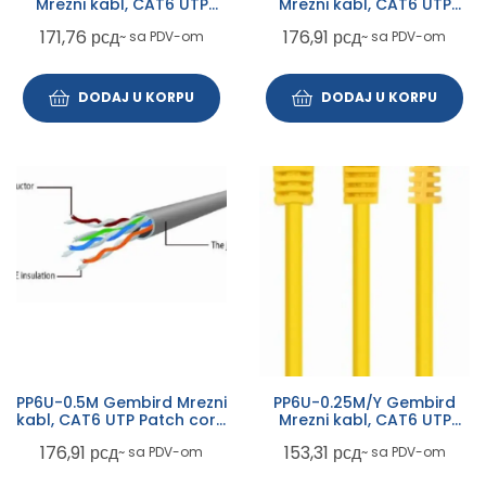
Mrezni kabl, CAT6 UTP
Mrezni kabl, CAT6 UTP
Patch cord 1.5m black
Patch cord 0.5m red
171,76
рсд
176,91
рсд
~ sa PDV-om
~ sa PDV-om
DODAJ U KORPU
DODAJ U KORPU
PP6U-0.5M Gembird Mrezni
PP6U-0.25M/Y Gembird
kabl, CAT6 UTP Patch cord
Mrezni kabl, CAT6 UTP
0.5m grey
Patch cord 0.25m yellow
176,91
рсд
153,31
рсд
~ sa PDV-om
~ sa PDV-om