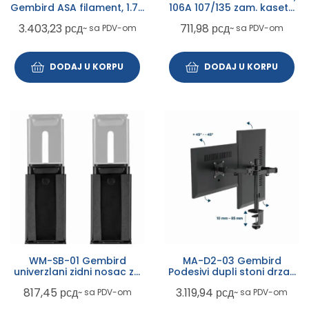
Gembird ASA filament, 1.75
106A 107/135 zam. kaseta
mm, 1kg Black
za HP Veci kapacitet 5k
3.403,23
рсд
711,98
рсд
~ sa PDV-om
~ sa PDV-om
(sa cipom)
DODAJ U KORPU
DODAJ U KORPU
WM-SB-01 Gembird
MA-D2-03 Gembird
univerzlani zidni nosac za
Podesivi dupli stoni drzac
zvucnike, 90~154mm,
za monitor, tilt, 17-32
817,45
рсд
3.119,94
рсд
~ sa PDV-om
~ sa PDV-om
max.15kg
max.2x9kg