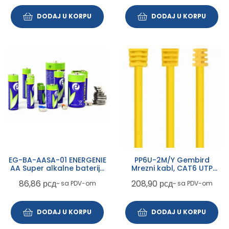
DODAJ U KORPU
DODAJ U KORPU
EG-BA-AASA-01 ENERGENIE
PP6U-2M/Y Gembird
AA Super alkalne baterije
Mrezni kabl, CAT6 UTP
LR6 PAK10 (cena po kom.)
Patch cord 2m yellow
86,86
рсд
208,90
рсд
~ sa PDV-om
~ sa PDV-om
DODAJ U KORPU
DODAJ U KORPU