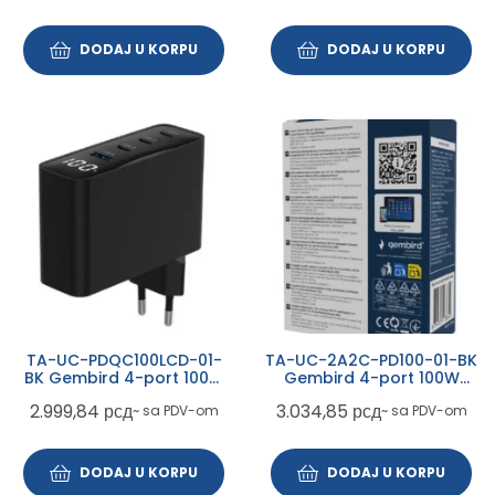
DODAJ U KORPU
DODAJ U KORPU
TA-UC-PDQC100LCD-01-
TA-UC-2A2C-PD100-01-BK
BK Gembird 4-port 100W
Gembird 4-port 100W
GaN USB fast charger,
GaN USB PowerDelivery
2.999,84
рсд
3.034,85
рсд
~ sa PDV-om
~ sa PDV-om
LCD, black
brzi punjacr, black
DODAJ U KORPU
DODAJ U KORPU