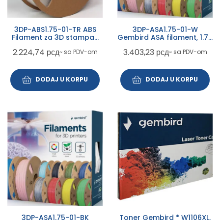
3DP-ABS1.75-01-TR ABS
3DP-ASA1.75-01-W
Filament za 3D stampac
Gembird ASA filament, 1.75
1.75mm, kotur1KG
mm, 1 kg White
2.224,74
рсд
3.403,23
рсд
~ sa PDV-om
~ sa PDV-om
Transparent
DODAJ U KORPU
DODAJ U KORPU
3DP-ASA1.75-01-BK
Toner Gembird * W1106XL,