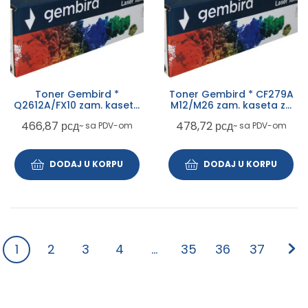
Toner Gembird *
Toner Gembird * CF279A
Q2612A/FX10 zam. kaseta
M12/M26 zam. kaseta za
za HP 2k
HP 1k
466,87
рсд
478,72
рсд
~ sa PDV-om
~ sa PDV-om
DODAJ U KORPU
DODAJ U KORPU
1
2
3
4
…
35
36
37