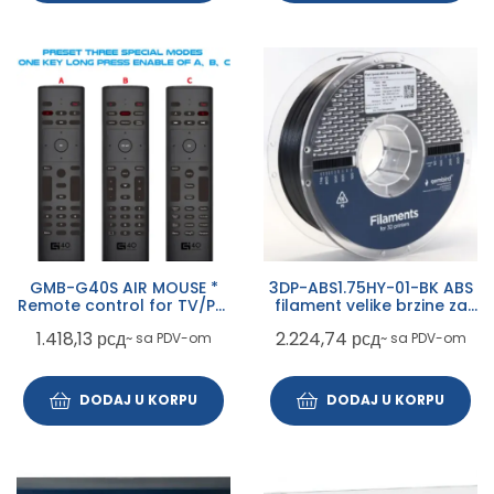
GMB-G40S AIR MOUSE *
3DP-ABS1.75HY-01-BK ABS
Remote control for TV/PC,
filament velike brzine za
With Gyroscope smart
3D stampac 1.75mm, kotur
1.418,13
рсд
2.224,74
рсд
~ sa PDV-om
~ sa PDV-om
google Google Assistant
1KG BLACK
DODAJ U KORPU
DODAJ U KORPU