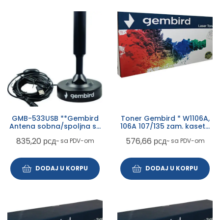
GMB-533USB **Gembird
Toner Gembird * W1106A,
Antena sobna/spoljna sa
106A 107/135 zam. kaseta
pojacalom, UHF, dobit
za HP 1k (sa cipom)
835,20
рсд
576,66
рсд
~ sa PDV-om
~ sa PDV-om
21dB, visina 15cm, USB, 5m
(455)
DODAJ U KORPU
DODAJ U KORPU