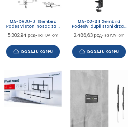
MA-DA2U-01 Gembird
MA-D2-011 Gembird
Podesivi stoni nosac za 2
Podesivi dupli stoni drzac
monitora sa USB
za monitor, tilt, 17-32
5.202,94
рсд
2.486,63
рсд
~ sa PDV-om
~ sa PDV-om
portovima, 17-32, 9kg
max.2x9kg (alt MA-D2-01)
DODAJ U KORPU
DODAJ U KORPU