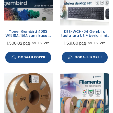
Toner Gembird 4003
KBS-WCH-04 Gembird
W1510A, 151A zam. kaseta
tastatura US + bezicni mis
za HP 3k (sa cipom)
USB, US layout
1.508,02
рсд
1.531,80
рсд
~ sa PDV-om
~ sa PDV-om
DODAJ U KORPU
DODAJ U KORPU