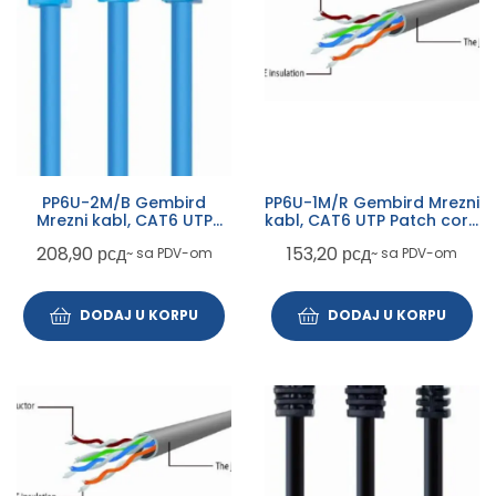
PP6U-2M/B Gembird
PP6U-1M/R Gembird Mrezni
Mrezni kabl, CAT6 UTP
kabl, CAT6 UTP Patch cord
Patch cord 2m blue
1m red
208,90
рсд
153,20
рсд
~ sa PDV-om
~ sa PDV-om
DODAJ U KORPU
DODAJ U KORPU