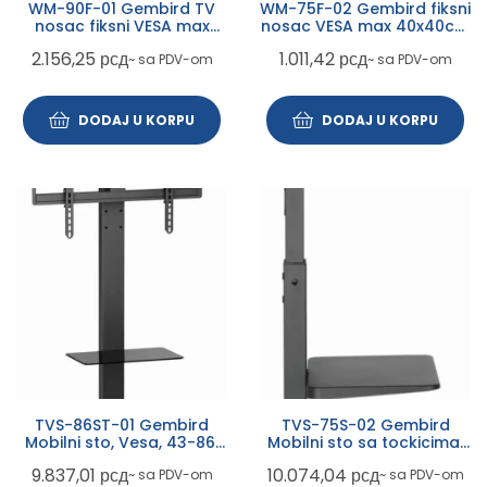
WM-90F-01 Gembird TV
WM-75F-02 Gembird fiksni
nosac fiksni VESA max
nosac VESA max 40x40cm
80x40cm, 37-86 max.70kg
32-75 max.75kg
2.156,25
рсд
1.011,42
рсд
~ sa PDV-om
~ sa PDV-om
DODAJ U KORPU
DODAJ U KORPU
TVS-86ST-01 Gembird
TVS-75S-02 Gembird
Mobilni sto, Vesa, 43-86,
Mobilni sto sa tockicima,
crne boje
37-75, crne boje
9.837,01
рсд
10.074,04
рсд
~ sa PDV-om
~ sa PDV-om