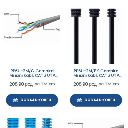
PP6U-2M/G Gembird
PP6U-2M/BK Gembird
Mrezni kabl, CAT6 UTP
Mrezni kabl, CAT6 UTP
Patch cord 2m green
Patch cord 2m black
208,90
рсд
208,90
рсд
~ sa PDV-om
~ sa PDV-om
DODAJ U KORPU
DODAJ U KORPU