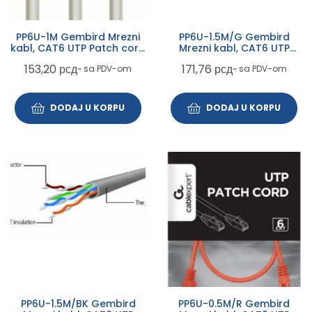
PP6U-1M Gembird Mrezni
PP6U-1.5M/G Gembird
kabl, CAT6 UTP Patch cord
Mrezni kabl, CAT6 UTP
1m grey
Patch cord 1.5m green
153,20
рсд
171,76
рсд
~ sa PDV-om
~ sa PDV-om
DODAJ U KORPU
DODAJ U KORPU
PP6U-1.5M/BK Gembird
PP6U-0.5M/R Gembird