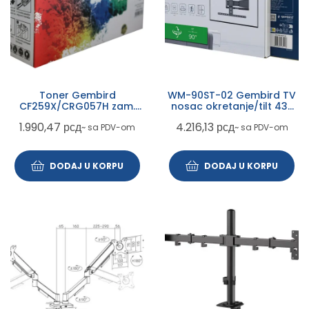
Toner Gembird
WM-90ST-02 Gembird TV
CF259X/CRG057H zam.
nosac okretanje/tilt 43-
kaseta za HP i Canon 10k
90 VESA max.60x40cm,
1.990,47
рсд
4.216,13
рсд
~ sa PDV-om
~ sa PDV-om
(sa cipom za CF259Xž za
max 50kg, drzac
HP)
DODAJ U KORPU
DODAJ U KORPU