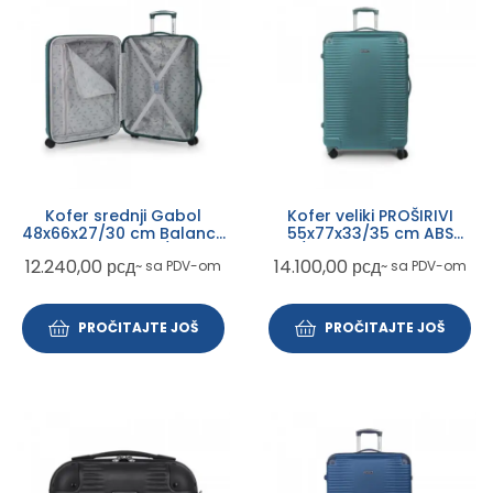
Kofer srednji Gabol
Kofer veliki PROŠIRIVI
48x66x27/30 cm Balance
55x77x33/35 cm ABS
XP Tirkiz ABS 68,8/77,9ll-
111,8/118,7l-4,6 kg Balance
12.240,00
рсд
14.100,00
рсд
~ sa PDV-om
~ sa PDV-om
3,8kg
XP Gabol tirkiz
PROČITAJTE JOŠ
PROČITAJTE JOŠ