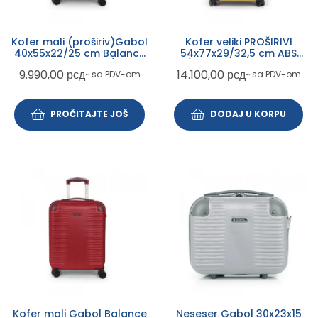
Kofer mali (proširiv)Gabol
Kofer veliki PROŠIRIVI
40x55x22/25 cm Balance
54x77x29/32,5 cm ABS
XP Tirkiz ABS 39,7/45l-
100/112l-4,6 kg Paradise XP
9.990,00
рсд
14.100,00
рсд
~ sa PDV-om
~ sa PDV-om
2,7kg
Gabol žuta
PROČITAJTE JOŠ
DODAJ U KORPU
Kofer mali Gabol Balance
Neseser Gabol 30x23x15