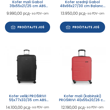
Kofer mali Gabol
Kofer srednji Gabol
39x55x21/25 cm ABS
48x66x27/30 cm Balance
35,7/42,5l-2,8kg Paradise
XP srebrni ABS 68,8/77,9ll-
9.990,00
рсд
13.950,00
рсд
~ sa PDV-om
~ sa PDV-om
XP žuta
3,8kg
PROČITAJTE JOŠ
PROČITAJTE JOŠ
Kofer veliki PROŠIRIVI
Kofer mali (kabinski)
55x77x33/35 cm ABS
PROŠIRIVI 40x55x20/26 cm
111,8/118,7l-4,6 kg Balance
ABS 43,6/51,2l-2,7 kg
14.100,00
рсд
12.190,00
рсд
~ sa PDV-om
~ sa PDV-om
XP Gabol siva
Future Gabol crvena