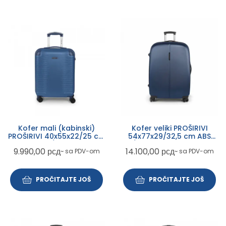
Kofer mali (kabinski)
Kofer veliki PROŠIRIVI
PROŠIRIVI 40x55x22/25 cm
54x77x29/32,5 cm ABS
ABS 39,7/45L-2,7 kg
100/112l-4,6 kg Paradise XP
9.990,00
рсд
14.100,00
рсд
~ sa PDV-om
~ sa PDV-om
Balance XP Gabol plava
Gabol plava
PROČITAJTE JOŠ
PROČITAJTE JOŠ