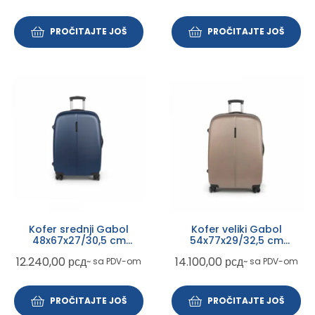
PROČITAJTE JOŠ
PROČITAJTE JOŠ
Kofer srednji Gabol
Kofer veliki Gabol
48x67x27/30,5 cm
54x77x29/32,5 cm
Paradise XP plavi ABS
Paradise XP krem ABS
12.240,00
рсд
14.100,00
рсд
~ sa PDV-om
~ sa PDV-om
70/79L-3,8kg
100/112l – 4,6kg
PROČITAJTE JOŠ
PROČITAJTE JOŠ