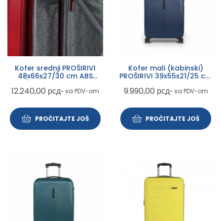
Kofer srednji PROŠIRIVI
Kofer mali (kabinski)
48x66x27/30 cm ABS
PROŠIRIVI 39x55x21/25 cm
68,8/77,9l-3,8 kg Balance
ABS 35,7/42,5l-2,8 kg
12.240,00
рсд
9.990,00
рсд
~ sa PDV-om
~ sa PDV-om
XP Gabol crvena
Paradise XP Gabol plava
PROČITAJTE JOŠ
PROČITAJTE JOŠ