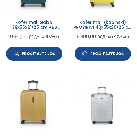
Kofer mali Gabol
Kofer mali (kabinski)
39x55x21/25 cm ABS
PROŠIRIVI 40x55x20/26 cm
35,7/42,5l-2,8kg Paradise
ABS 43,6/51,2l-2,7 kg
9.990,00
рсд
9.990,00
рсд
~ sa PDV-om
~ sa PDV-om
XP zelena
Future Gabol žuta
PROČITAJTE JOŠ
PROČITAJTE JOŠ