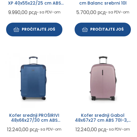
XP 40x55x22/25 cm ABS
cm Balanc srebrni 10l
39,7/45L-2,7 kg crvena
9.990,00
рсд
5.700,00
рсд
~ sa PDV-om
~ sa PDV-om
PROČITAJTE JOŠ
PROČITAJTE JOŠ
Kofer srednji PROŠIRIVI
Kofer srednji Gabol
48x66x27/30 cm ABS
48x67x27 cm ABS 70l-3,7
68,8/77,9l-3,8 kg Balance
kg Paradisl pastelno rozi
12.240,00
рсд
12.240,00
рсд
~ sa PDV-om
~ sa PDV-om
XP Gabol plava