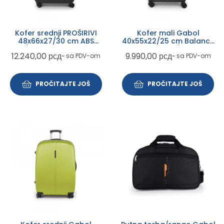
Kofer srednji PROŠIRIVI
Kofer mali Gabol
48x66x27/30 cm ABS
40x55x22/25 cm Balance
68,8/77,9l-3,8 kg Balance
XP sivi ABS 39,7/45l-2,7kg
12.240,00
рсд
9.990,00
рсд
~ sa PDV-om
~ sa PDV-om
XP Gabol siva
PROČITAJTE JOŠ
PROČITAJTE JOŠ