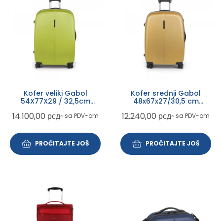
Kofer veliki Gabol
Kofer srednji Gabol
54X77X29 / 32,5cm
48x67x27/30,5 cm
Paradise XP pistać zelena
Paradisel XP žuta ABS
14.100,00
рсд
12.240,00
рсд
~ sa PDV-om
~ sa PDV-om
70/79L-3,8kg
PROČITAJTE JOŠ
PROČITAJTE JOŠ