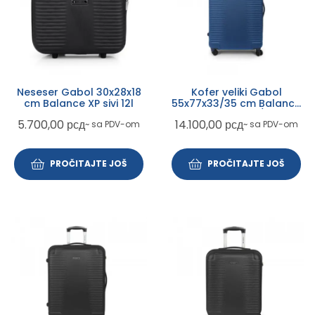
Neseser Gabol 30x28x18
Kofer veliki Gabol
cm Balance XP sivi 12l
55x77x33/35 cm Balance
XP plavi ABS 111,8/118,7ll-
5.700,00
рсд
14.100,00
рсд
~ sa PDV-om
~ sa PDV-om
4,6kg
PROČITAJTE JOŠ
PROČITAJTE JOŠ