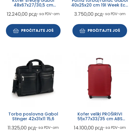
Kofer srednji Gabol
Putna torba/ranac Gabol
48x67x27/30,5 cm
40x25x20 cm 19l Week Eco
Paradisel XP pistaći zelena
crna
12.240,00
рсд
3.750,00
рсд
~ sa PDV-om
~ sa PDV-om
ABS 70/79L-3,8kg
PROČITAJTE JOŠ
PROČITAJTE JOŠ
Torba poslovna Gabol
Kofer veliki PROŠIRIVI
Stinger 42x31x11 15,6
55x77x33/35 cm ABS
111,8/118,7l-4,6 kg Balance
11.325,00
рсд
14.100,00
рсд
~ sa PDV-om
~ sa PDV-om
XP Gabol crvena