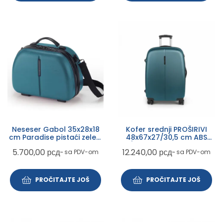
Neseser Gabol 35x28x18
Kofer srednji PROŠIRIVI
cm Paradise pistaći zeleni
48x67x27/30,5 cm ABS
12l
70/79l-3,8 kg Paradise XP
5.700,00
рсд
12.240,00
рсд
~ sa PDV-om
~ sa PDV-om
Gabol zelena
PROČITAJTE JOŠ
PROČITAJTE JOŠ