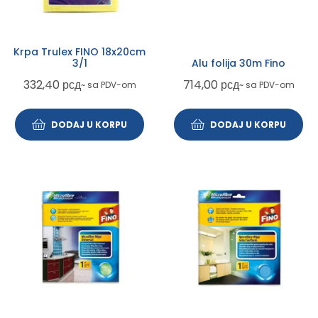
Krpa Trulex FINO 18x20cm
3/1
Alu folija 30m Fino
332,40
рсд
714,00
рсд
~ sa PDV-om
~ sa PDV-om
DODAJ U KORPU
DODAJ U KORPU