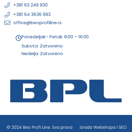
+381 63 249 930
+381 64 3636 993
office@beoprofiline.rs
Ponedeljak– Petak: 8:00 – 16:00
Subota: Zatvoreno
Nedelja: Zatvoreno
© 2024 Beo Profi Line. Sva prava
Izrada Webshopa
i
SEO