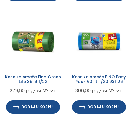
Kese za smeće Fino Green
Kese za smeće FINO Easy
Life 35 lit 1/22
Pack 60 lit. 1/20 931126
279,60
рсд
306,00
рсд
~ sa PDV-om
~ sa PDV-om
DODAJ U KORPU
DODAJ U KORPU