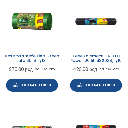
Kese za smeće Fino Green
Kese za smeće FINO LD
Life 60 lit. 1/18
Power120 lit, 932024, 1/10
276,00
рсд
426,00
рсд
~ sa PDV-om
~ sa PDV-om
DODAJ U KORPU
DODAJ U KORPU