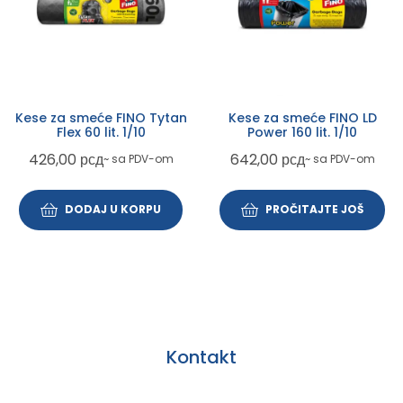
Kese za smeće FINO Tytan
Kese za smeće FINO LD
Flex 60 lit. 1/10
Power 160 lit. 1/10
426,00
рсд
642,00
рсд
~ sa PDV-om
~ sa PDV-om
DODAJ U KORPU
PROČITAJTE JOŠ
Kontakt