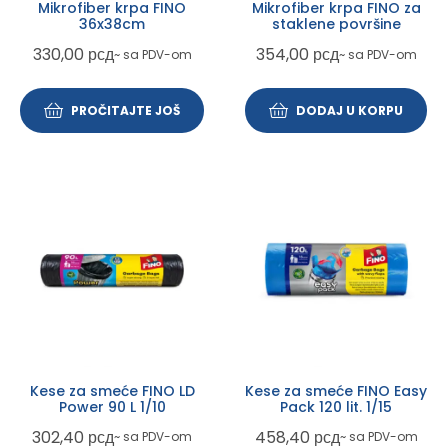
Mikrofiber krpa FINO
Mikrofiber krpa FINO za
36x38cm
staklene površine
330,00
рсд
354,00
рсд
~ sa PDV-om
~ sa PDV-om
PROČITAJTE JOŠ
DODAJ U KORPU
Kese za smeće FINO LD
Kese za smeće FINO Easy
Power 90 L 1/10
Pack 120 lit. 1/15
302,40
рсд
458,40
рсд
~ sa PDV-om
~ sa PDV-om