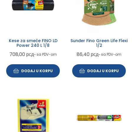
Kese za smeće FINO LD
Sunđer Fino Green Life Flexi
Power 240 L 1/8
1/2
708,00
рсд
86,40
рсд
~ sa PDV-om
~ sa PDV-om
DODAJ U KORPU
DODAJ U KORPU