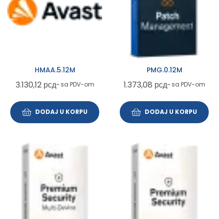
HMAA.5.12M
PMG.0.12M
3.130,12
рсд
1.373,08
рсд
~ sa PDV-om
~ sa PDV-om
DODAJ U KORPU
DODAJ U KORPU