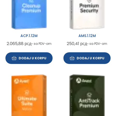
ACP.1.12M
AMS.1.12M
2.065,88
рсд
250,41
рсд
~ sa PDV-om
~ sa PDV-om
DODAJ U KORPU
DODAJ U KORPU