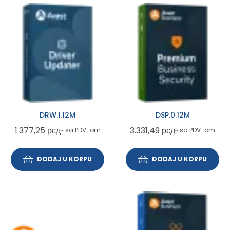
DRW.1.12M
DSP.0.12M
1.377,25
рсд
3.331,49
рсд
~ sa PDV-om
~ sa PDV-om
DODAJ U KORPU
DODAJ U KORPU