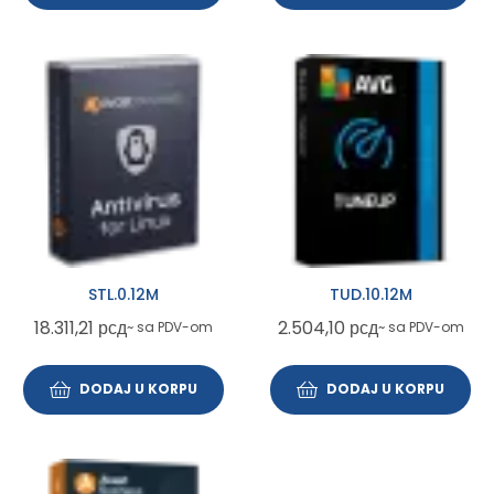
STL.0.12M
TUD.10.12M
18.311,21
рсд
2.504,10
рсд
~ sa PDV-om
~ sa PDV-om
DODAJ U KORPU
DODAJ U KORPU