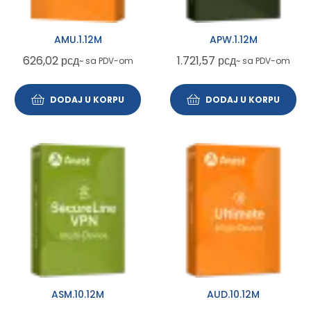
AMU.1.12M
APW.1.12M
626,02
рсд
1.721,57
рсд
~ sa PDV-om
~ sa PDV-om
DODAJ U KORPU
DODAJ U KORPU
ASM.10.12M
AUD.10.12M