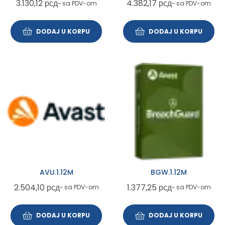
3.130,12
рсд
4.382,17
рсд
~ sa PDV-om
~ sa PDV-om
DODAJ U KORPU
DODAJ U KORPU
AVU.1.12M
BGW.1.12M
2.504,10
рсд
1.377,25
рсд
~ sa PDV-om
~ sa PDV-om
DODAJ U KORPU
DODAJ U KORPU