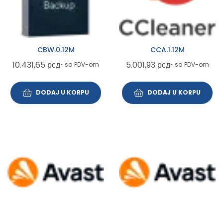
CBW.0.12M
CCA.1.12M
10.431,65
рсд
5.001,93
рсд
~ sa PDV-om
~ sa PDV-om
DODAJ U KORPU
DODAJ U KORPU