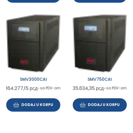
SMV3000CAI
SMV750CAI
164.277,15
рсд
35.634,35
рсд
~ sa PDV-om
~ sa PDV-om
DODAJ U KORPU
DODAJ U KORPU