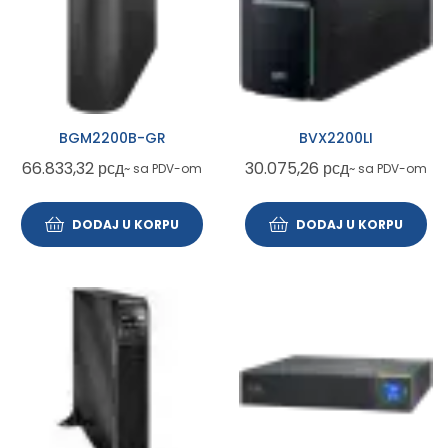
BGM2200B-GR
BVX2200LI
66.833,32
рсд
30.075,26
рсд
~ sa PDV-om
~ sa PDV-om
DODAJ U KORPU
DODAJ U KORPU