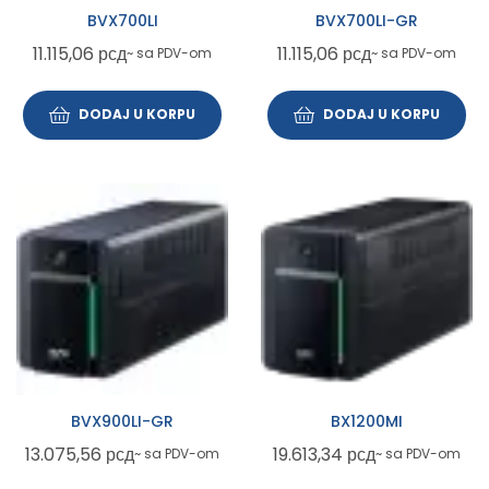
BVX700LI
BVX700LI-GR
11.115,06
рсд
11.115,06
рсд
~ sa PDV-om
~ sa PDV-om
DODAJ U KORPU
DODAJ U KORPU
BVX900LI-GR
BX1200MI
13.075,56
рсд
19.613,34
рсд
~ sa PDV-om
~ sa PDV-om