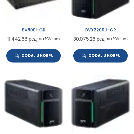
BV800I-GR
BVX2200LI-GR
11.442,68
рсд
30.075,26
рсд
~ sa PDV-om
~ sa PDV-om
DODAJ U KORPU
DODAJ U KORPU