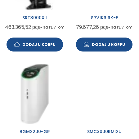
SRT3000XLI
SRV1KRIRK-E
463.365,52
рсд
79.677,26
рсд
~ sa PDV-om
~ sa PDV-om
DODAJ U KORPU
DODAJ U KORPU
BGM2200-GR
SMC3000RMI2U