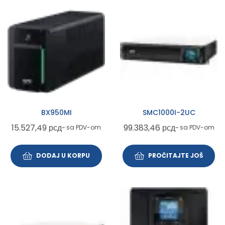
BX950MI
SMC1000I-2UC
15.527,49
рсд
99.383,46
рсд
~ sa PDV-om
~ sa PDV-om
DODAJ U KORPU
PROČITAJTE JOŠ