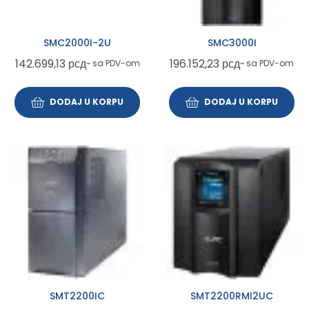
SMC2000I-2U
SMC3000I
142.699,13
рсд
196.152,23
рсд
~ sa PDV-om
~ sa PDV-om
DODAJ U KORPU
DODAJ U KORPU
SMT2200IC
SMT2200RMI2UC