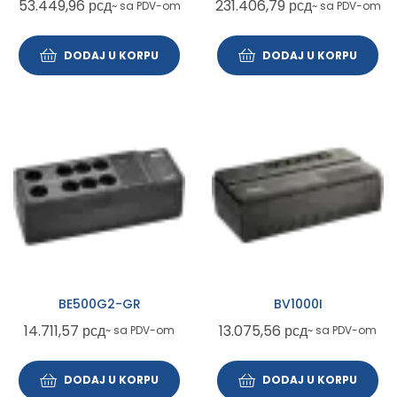
53.449,96
рсд
231.406,79
рсд
~ sa PDV-om
~ sa PDV-om
DODAJ U KORPU
DODAJ U KORPU
BE500G2-GR
BV1000I
14.711,57
рсд
13.075,56
рсд
~ sa PDV-om
~ sa PDV-om
DODAJ U KORPU
DODAJ U KORPU