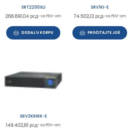
SRT2200XLI
SRV1KI-E
268.891,04
рсд
74.502,12
рсд
~ sa PDV-om
~ sa PDV-om
DODAJ U KORPU
PROČITAJTE JOŠ
SRV3KRIRK-E
149.402,81
рсд
~ sa PDV-om