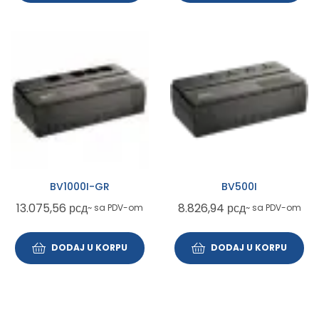
BV1000I-GR
BV500I
13.075,56
рсд
8.826,94
рсд
~ sa PDV-om
~ sa PDV-om
DODAJ U KORPU
DODAJ U KORPU