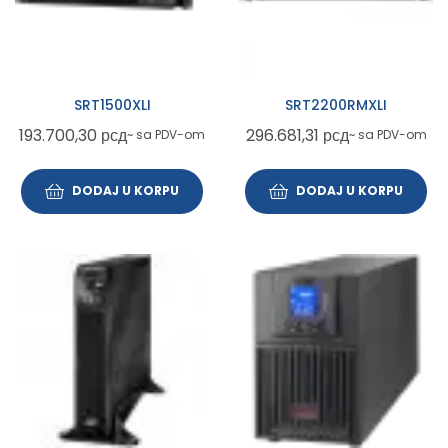
SRT1500XLI
SRT2200RMXLI
193.700,30
рсд
296.681,31
рсд
~ sa PDV-om
~ sa PDV-om
DODAJ U KORPU
DODAJ U KORPU