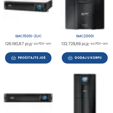
SMC1500I-2UC
SMC2000I
126.190,87
рсд
132.729,69
рсд
~ sa PDV-om
~ sa PDV-om
PROČITAJTE JOŠ
DODAJ U KORPU