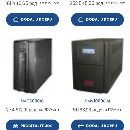
181.440,65
рсд
252.545,55
рсд
~ sa PDV-om
~ sa PDV-om
DODAJ U KORPU
DODAJ U KORPU
SMT3000IC
SMV1000CAI
274.612,91
рсд
51.163,93
рсд
~ sa PDV-om
~ sa PDV-om
PROČITAJTE JOŠ
DODAJ U KORPU