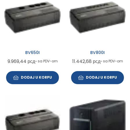
BV650I
BV800I
9.969,44
рсд
11.442,68
рсд
~ sa PDV-om
~ sa PDV-om
DODAJ U KORPU
DODAJ U KORPU